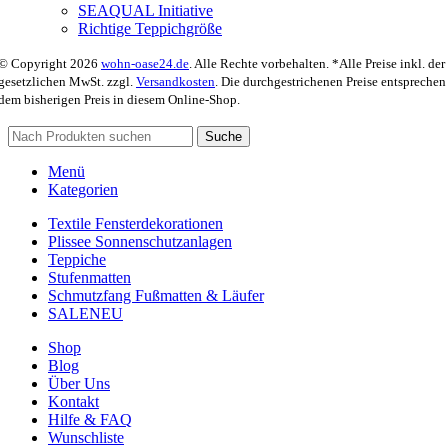
SEAQUAL Initiative
Richtige Teppichgröße
© Copyright 2026
wohn-oase24.de
. Alle Rechte vorbehalten. *Alle Preise inkl. der
gesetzlichen MwSt. zzgl.
Versandkosten
. Die durchgestrichenen Preise entsprechen
dem bisherigen Preis in diesem Online-Shop.
Suche
Menü
Kategorien
Textile Fensterdekorationen
Plissee Sonnenschutzanlagen
Teppiche
Stufenmatten
Schmutzfang Fußmatten & Läufer
SALE
NEU
Shop
Blog
Über Uns
Kontakt
Hilfe & FAQ
Wunschliste