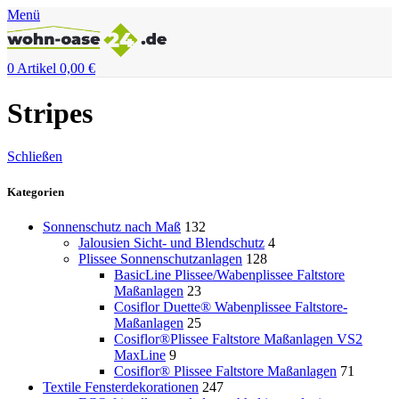
Menü
0
Artikel
0,00
€
Stripes
Schließen
Kategorien
Sonnenschutz nach Maß
132
Jalousien Sicht- und Blendschutz
4
Plissee Sonnenschutzanlagen
128
BasicLine Plissee/Wabenplissee Faltstore
Maßanlagen
23
Cosiflor Duette® Wabenplissee Faltstore-
Maßanlagen
25
Cosiflor®Plissee Faltstore Maßanlagen VS2
MaxLine
9
Cosiflor® Plissee Faltstore Maßanlagen
71
Textile Fensterdekorationen
247