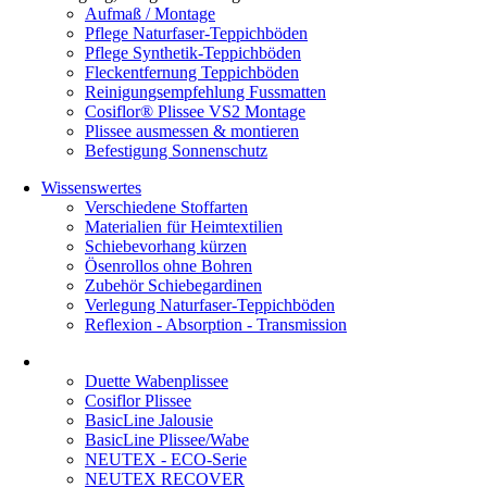
Aufmaß / Montage
Pflege Naturfaser-Teppichböden
Pflege Synthetik-Teppichböden
Fleckentfernung Teppichböden
Reinigungsempfehlung Fussmatten
Cosiflor® Plissee VS2 Montage
Plissee ausmessen & montieren
Befestigung Sonnenschutz
Wissenswertes
Verschiedene Stoffarten
Materialien für Heimtextilien
Schiebevorhang kürzen
Ösenrollos ohne Bohren
Zubehör Schiebegardinen
Verlegung Naturfaser-Teppichböden
Reflexion - Absorption - Transmission
Duette Wabenplissee
Cosiflor Plissee
BasicLine Jalousie
BasicLine Plissee/Wabe
NEUTEX - ECO-Serie
NEUTEX RECOVER