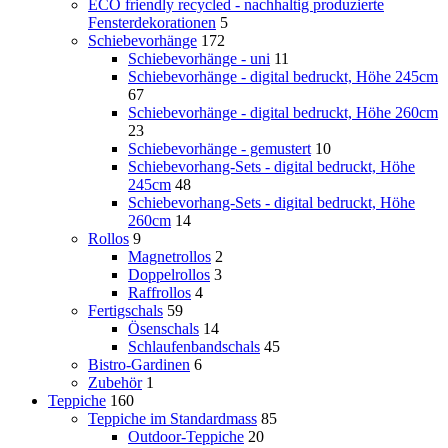
ECO friendly recycled - nachhaltig produzierte
Fensterdekorationen
5
Schiebevorhänge
172
Schiebevorhänge - uni
11
Schiebevorhänge - digital bedruckt, Höhe 245cm
67
Schiebevorhänge - digital bedruckt, Höhe 260cm
23
Schiebevorhänge - gemustert
10
Schiebevorhang-Sets - digital bedruckt, Höhe
245cm
48
Schiebevorhang-Sets - digital bedruckt, Höhe
260cm
14
Rollos
9
Magnetrollos
2
Doppelrollos
3
Raffrollos
4
Fertigschals
59
Ösenschals
14
Schlaufenbandschals
45
Bistro-Gardinen
6
Zubehör
1
Teppiche
160
Teppiche im Standardmass
85
Outdoor-Teppiche
20