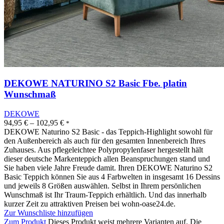
DEKOWE NATURINO S2 Basic Fbe. platin
Wunschmaß
DEKOWE
94,95
€
–
102,95
€
*
DEKOWE Naturino S2 Basic - das Teppich-Highlight sowohl für
den Außenbereich als auch für den gesamten Innenbereich Ihres
Zuhauses. Aus pflegeleichtee Polypropylenfaser hergestellt hält
dieser deutsche Markenteppich allen Beanspruchungen stand und
Sie haben viele Jahre Freude damit. Ihren DEKOWE Naturino S2
Basic Teppich können Sie aus 4 Farbwelten in insgesamt 16 Dessins
und jeweils 8 Größen auswählen. Selbst in Ihrem persönlichen
Wunschmaß ist Ihr Traum-Teppich erhältlich. Und das innerhalb
kurzer Zeit zu attraktiven Preisen bei wohn-oase24.de.
Zur Wunschliste hinzufügen
Zum Produkt
Dieses Produkt weist mehrere Varianten auf. Die