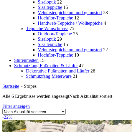
Sisaloptik
22
Sisalteppiche
15
Veloursteppiche uni und gemustert
28
Hochflor-Teppiche
12
Handweb-Teppiche / Wollteppiche
4
Teppiche Wunschmass
75
Outdoor-Teppiche
25
Sisaloptik
29
Sisalteppiche
15
Veloursteppiche uni und gemustert
22
Hochflor-Teppiche
10
Stufenmatten
15
Schmutzfang Fußmatten & Läufer
47
Dekorative Fußmatten und Läufer
26
Schmutzfang Meterware
21
Startseite
»
Stripes
Alle 6 Ergebnisse werden angezeigt
Nach Aktualität sortiert
Filter anzeigen
-22%