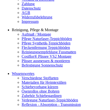
Zahlung
Datenschutz
AGB
Widerrufsbelehrung
Impressum
Reinigung, Pflege & Montage
Aufmaß / Montage
Pflege Naturfaser-Teppichböden
Pflege Synthetik-Teppichböden
Fleckentfernung Teppichböden
Reinigungsempfehlung Fussmatten
Cosiflor® Plissee VS2 Montage
Plissee ausmessen & montieren
Befestigung Sonnenschutz
Wissenswertes
Verschiedene Stoffarten
Materialien für Heimtextilien
Schiebevorhang kürzen
Ösenrollos ohne Bohren
Zubehör Schiebegardinen
Verlegung Naturfaser-Teppichböden
Reflexion - Absorption - Transmission