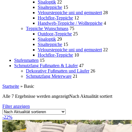
Sisaloptik
22
Sisalteppiche
15
Veloursteppiche uni und gemustert
28
Hochflor-Teppiche
12
Handweb-Teppiche / Wollteppiche
4
Teppiche Wunschmass
75
Outdoor-Teppiche
25
Sisaloptik
29
Sisalteppiche
15
Veloursteppiche uni und gemustert
22
Hochflor-Teppiche
10
Stufenmatten
15
Schmutzfang Fußmatten & Läufer
47
Dekorative Fußmatten und Läufer
26
Schmutzfang Meterware
21
Startseite
»
Basic
Alle 7 Ergebnisse werden angezeigt
Nach Aktualität sortiert
Filter anzeigen
-22%