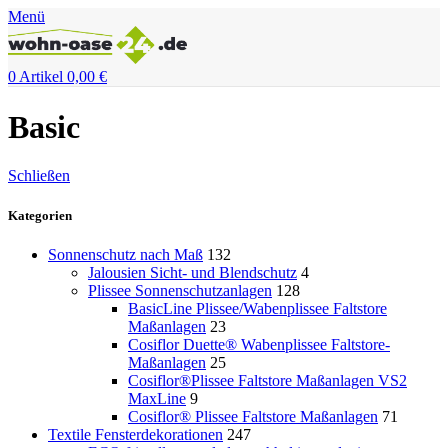
Menü
0
Artikel
0,00
€
Basic
Schließen
Kategorien
Sonnenschutz nach Maß
132
Jalousien Sicht- und Blendschutz
4
Plissee Sonnenschutzanlagen
128
BasicLine Plissee/Wabenplissee Faltstore
Maßanlagen
23
Cosiflor Duette® Wabenplissee Faltstore-
Maßanlagen
25
Cosiflor®Plissee Faltstore Maßanlagen VS2
MaxLine
9
Cosiflor® Plissee Faltstore Maßanlagen
71
Textile Fensterdekorationen
247