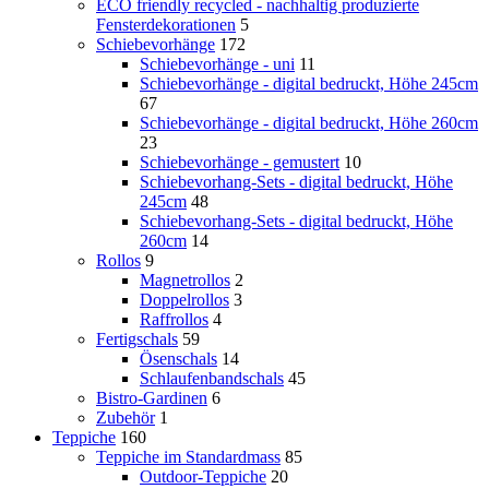
ECO friendly recycled - nachhaltig produzierte
Fensterdekorationen
5
Schiebevorhänge
172
Schiebevorhänge - uni
11
Schiebevorhänge - digital bedruckt, Höhe 245cm
67
Schiebevorhänge - digital bedruckt, Höhe 260cm
23
Schiebevorhänge - gemustert
10
Schiebevorhang-Sets - digital bedruckt, Höhe
245cm
48
Schiebevorhang-Sets - digital bedruckt, Höhe
260cm
14
Rollos
9
Magnetrollos
2
Doppelrollos
3
Raffrollos
4
Fertigschals
59
Ösenschals
14
Schlaufenbandschals
45
Bistro-Gardinen
6
Zubehör
1
Teppiche
160
Teppiche im Standardmass
85
Outdoor-Teppiche
20