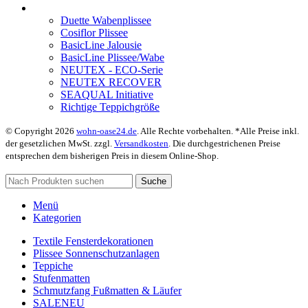
Duette Wabenplissee
Cosiflor Plissee
BasicLine Jalousie
BasicLine Plissee/Wabe
NEUTEX - ECO-Serie
NEUTEX RECOVER
SEAQUAL Initiative
Richtige Teppichgröße
© Copyright 2026
wohn-oase24.de
. Alle Rechte vorbehalten. *Alle Preise inkl.
der gesetzlichen MwSt. zzgl.
Versandkosten
. Die durchgestrichenen Preise
entsprechen dem bisherigen Preis in diesem Online-Shop.
Suche
Menü
Kategorien
Textile Fensterdekorationen
Plissee Sonnenschutzanlagen
Teppiche
Stufenmatten
Schmutzfang Fußmatten & Läufer
SALE
NEU