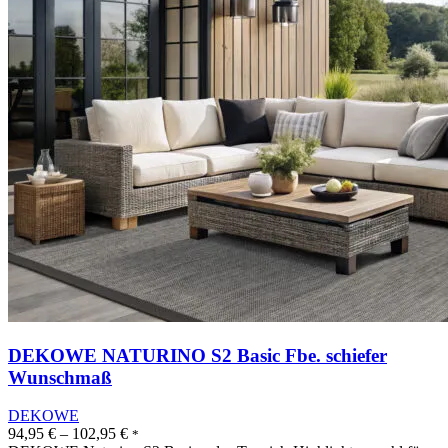
DEKOWE NATURINO S2 Basic Fbe. schiefer
Wunschmaß
DEKOWE
94,95
€
–
102,95
€
*