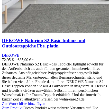
DEKOWE Naturino S2 Basic Indoor und
Outdoorteppiche Fbe. platin
DEKOWE
72,95
€
–
635,00
€
*
DEKOWE Naturino S2 Basic - das Teppich-Highlight sowohl für
den Außenbereich als auch für den gesamten Innenbereich Ihres
Zuhauses. Aus pflegeleichtee Polypropylenfaser hergestellt hält
dieser deutsche Markenteppich allen Beanspruchungen stand und
Sie haben viele Jahre Freude damit. Ihren DEKOWE Naturino S2
Basic Teppich können Sie aus 4 Farbwelten in insgesamt 16 Dessins
und jeweils 8 Größen auswählen. Selbst in Ihrem persönlichen
Wunschmaß ist Ihr Traum-Teppich erhältlich. Und das innerhalb
kurzer Zeit zu attraktiven Preisen bei wohn-oase24.de.
Zur Wunschliste hinzufügen
Zum Produkt
Dieses Produkt weist mehrere Varianten auf. Die