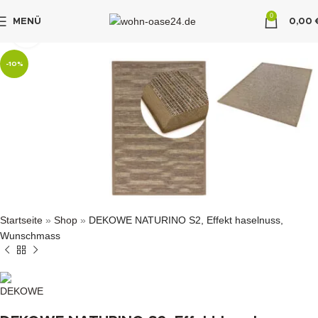
0
MENÜ
0,00
klicken um zu vergrößern
"DUETTE10"
-10%
Startseite
»
Shop
»
DEKOWE NATURINO S2, Effekt haselnuss,
Wunschmass