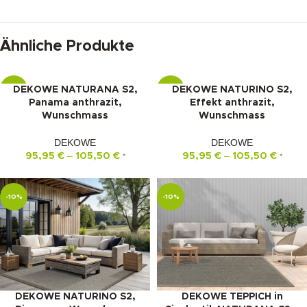
Ähnliche Produkte
DEKOWE NATURANA S2,
DEKOWE NATURINO S2,
-10%
-10%
Panama anthrazit,
Effekt anthrazit,
Wunschmass
Wunschmass
DEKOWE
DEKOWE
–
–
95,95
€
105,50
€
95,95
€
105,50
€
*
*
-10%
-10%
DEKOWE NATURINO S2,
DEKOWE TEPPICH in