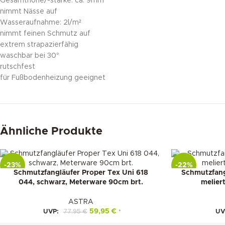
Gesamthöhe/-stärke: ca. 9mm
nimmt Nässe auf
Wasseraufnahme: 2l/m²
nimmt feinen Schmutz auf
extrem strapazierfähig
waschbar bei 30°
rutschfest
für Fußbodenheizung geeignet
Ähnliche Produkte
-23%
-22%
Schmutzfangläufer Proper Tex Uni 618
Schmutzfang
044, schwarz, Meterware 90cm brt.
melier
ASTRA
59,95
€
UVP:
77,95
€
UV
*