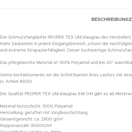
BESCHREIBUNG
Z
Der Schmutzfangläufer PROPER TEX UNI blaugrau des Herstellers 
mehr Sauberkeit in jedem Eingangsbereich, schont die nachfolge
und extreme Strapazierfähigkeit. Dieser hochwertige Schmutzfangl
Das pflegeleichte Material ist 100% Polyamid und bei 30° waschba
Gerne konfektionieren wir die Schnittkanten Ihres Läufers mit ein
(s. Artikel 8920).
Die Qualität PROPER TEX UNI blaugrau 618 041 gibt es als Meterw
Material Nutzschicht: 100% Polyamid
Herstellung: getuftet mit Vinylbeschichtung
Gesamtgewicht: ca. 2900 g/m²
Noppenanzahl: 90000/m²