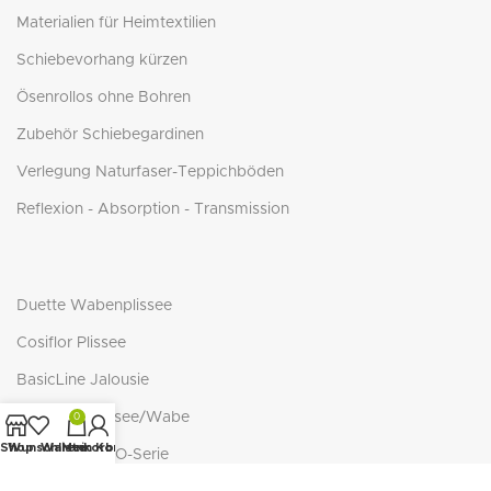
Materialien für Heimtextilien
Schiebevorhang kürzen
Ösenrollos ohne Bohren
Zubehör Schiebegardinen
Verlegung Naturfaser-Teppichböden
Reflexion - Absorption - Transmission
Duette Wabenplissee
Cosiflor Plissee
BasicLine Jalousie
BasicLine Plissee/Wabe
0
Shop
Wunschliste
Warenkorb
Mein Konto
NEUTEX - ECO-Serie