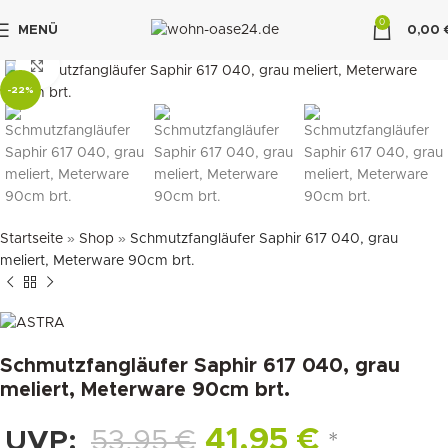
0
MENÜ
0,00
"DUETTE10"
klicken um zu vergrößern
-22%
Startseite
»
Shop
»
Schmutzfangläufer Saphir 617 040, grau
meliert, Meterware 90cm brt.
Schmutzfangläufer Saphir 617 040, grau
meliert, Meterware 90cm brt.
41,95
€
UVP:
53,95
€
*