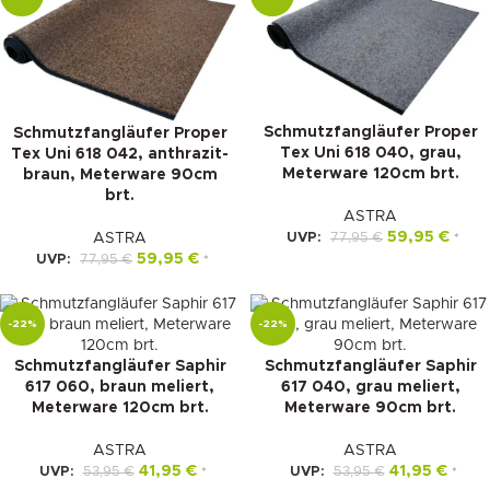
Schmutzfangläufer Proper
Schmutzfangläufer Proper
Tex Uni 618 040, grau,
Tex Uni 618 042, anthrazit-
Meterware 120cm brt.
braun, Meterware 90cm
brt.
ASTRA
59,95
€
UVP:
77,95
€
ASTRA
*
59,95
€
UVP:
77,95
€
*
-22%
-22%
Schmutzfangläufer Saphir
Schmutzfangläufer Saphir
617 060, braun meliert,
617 040, grau meliert,
Meterware 120cm brt.
Meterware 90cm brt.
ASTRA
ASTRA
41,95
€
41,95
€
UVP:
53,95
€
UVP:
53,95
€
*
*