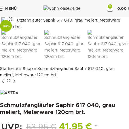
0
MENÜ
0,00
"DUETTE10"
klicken um zu vergrößern
-22%
Startseite
»
Shop
»
Schmutzfangläufer Saphir 617 040, grau
meliert, Meterware 120cm brt.
Schmutzfangläufer Saphir 617 040, grau
meliert, Meterware 120cm brt.
41,95
€
UVP:
53,95
€
*