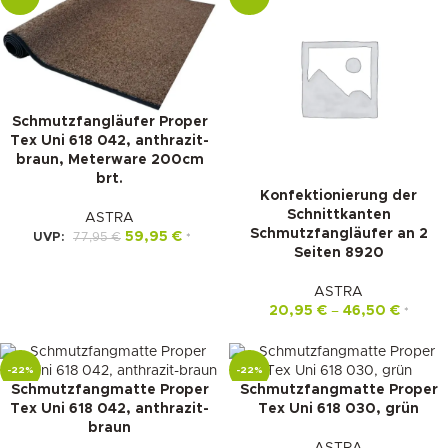
Schmutzfangläufer Proper
Tex Uni 618 042, anthrazit-
braun, Meterware 200cm
brt.
Konfektionierung der
Schnittkanten
ASTRA
Schmutzfangläufer an 2
59,95
€
UVP:
77,95
€
*
Seiten 8920
ASTRA
20,95
€
–
46,50
€
*
-22%
-22%
Schmutzfangmatte Proper
Schmutzfangmatte Proper
Tex Uni 618 042, anthrazit-
Tex Uni 618 030, grün
braun