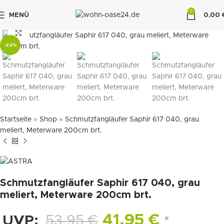
0
MENÜ
0,00
"DUETTE10"
klicken um zu vergrößern
-22%
Startseite
»
Shop
»
Schmutzfangläufer Saphir 617 040, grau
meliert, Meterware 200cm brt.
Schmutzfangläufer Saphir 617 040, grau
meliert, Meterware 200cm brt.
41,95
€
UVP:
53,95
€
*