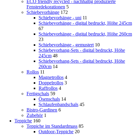
ECO friendly recycled - nachhaltig produzierte
Fensterdekorationen
5
Schiebevorhänge
172
Schiebevorhänge - uni
11
Schiebevorhänge - digital bedruckt, Höhe 245cm
67
Schiebevorhänge - digital bedruckt, Höhe 260cm
23
Schiebevorhänge - gemustert
10
Schiebevorhang-Sets - digital bedruckt, Höhe
245cm
48
Schiebevorhang-Sets - digital bedruckt, Höhe
260cm
14
Rollos
11
Magnetrollos
4
Doppelrollos
3
Raffrollos
4
Fertigschals
59
Ösenschals
14
Schlaufenbandschals
45
Bistro-Gardinen
6
Zubehör
1
Teppiche
160
Teppiche im Standardmass
85
Outdoor-Teppiche
20