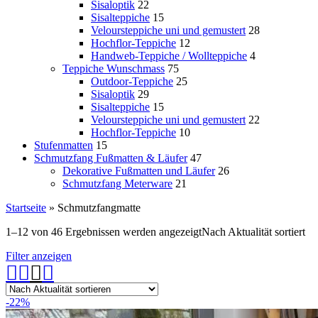
Sisaloptik
22
Sisalteppiche
15
Veloursteppiche uni und gemustert
28
Hochflor-Teppiche
12
Handweb-Teppiche / Wollteppiche
4
Teppiche Wunschmass
75
Outdoor-Teppiche
25
Sisaloptik
29
Sisalteppiche
15
Veloursteppiche uni und gemustert
22
Hochflor-Teppiche
10
Stufenmatten
15
Schmutzfang Fußmatten & Läufer
47
Dekorative Fußmatten und Läufer
26
Schmutzfang Meterware
21
Startseite
»
Schmutzfangmatte
1–12 von 46 Ergebnissen werden angezeigt
Nach Aktualität sortiert
Filter anzeigen
-22%