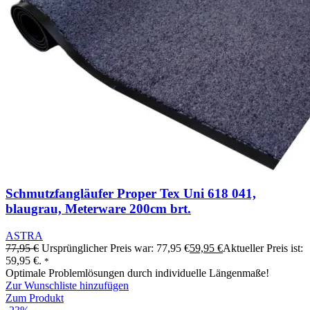
Schmutzfangläufer Proper Tex Uni 618 041,
blaugrau, Meterware 200cm brt.
ASTRA
77,95
€
Ursprünglicher Preis war: 77,95 €
59,95
€
Aktueller Preis ist:
59,95 €.
*
Optimale Problemlösungen durch individuelle Längenmaße!
Zur Wunschliste hinzufügen
Zum Produkt