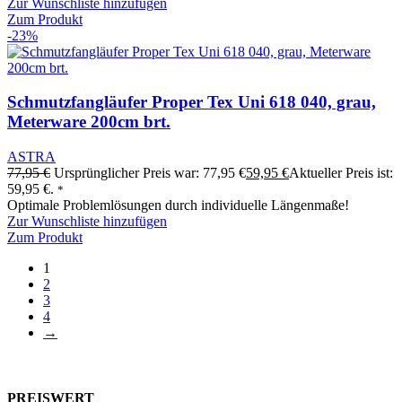
Zur Wunschliste hinzufügen
Zum Produkt
-23%
Schmutzfangläufer Proper Tex Uni 618 040, grau,
Meterware 200cm brt.
ASTRA
77,95
€
Ursprünglicher Preis war: 77,95 €
59,95
€
Aktueller Preis ist:
59,95 €.
*
Optimale Problemlösungen durch individuelle Längenmaße!
Zur Wunschliste hinzufügen
Zum Produkt
1
2
3
4
→
PREISWERT