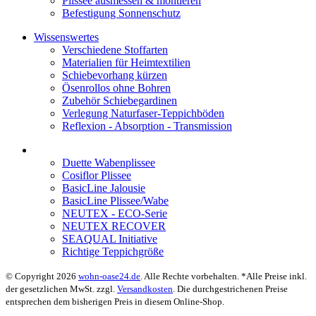
Plissee ausmessen & montieren
Befestigung Sonnenschutz
Wissenswertes
Verschiedene Stoffarten
Materialien für Heimtextilien
Schiebevorhang kürzen
Ösenrollos ohne Bohren
Zubehör Schiebegardinen
Verlegung Naturfaser-Teppichböden
Reflexion - Absorption - Transmission
Duette Wabenplissee
Cosiflor Plissee
BasicLine Jalousie
BasicLine Plissee/Wabe
NEUTEX - ECO-Serie
NEUTEX RECOVER
SEAQUAL Initiative
Richtige Teppichgröße
© Copyright 2026
wohn-oase24.de
. Alle Rechte vorbehalten. *Alle Preise inkl.
der gesetzlichen MwSt. zzgl.
Versandkosten
. Die durchgestrichenen Preise
entsprechen dem bisherigen Preis in diesem Online-Shop.