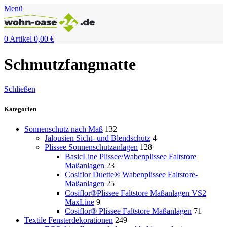
Menü
0
Artikel
0,00
€
Schmutzfangmatte
Schließen
Kategorien
Sonnenschutz nach Maß
132
Jalousien Sicht- und Blendschutz
4
Plissee Sonnenschutzanlagen
128
BasicLine Plissee/Wabenplissee Faltstore
Maßanlagen
23
Cosiflor Duette® Wabenplissee Faltstore-
Maßanlagen
25
Cosiflor®Plissee Faltstore Maßanlagen VS2
MaxLine
9
Cosiflor® Plissee Faltstore Maßanlagen
71
Textile Fensterdekorationen
249