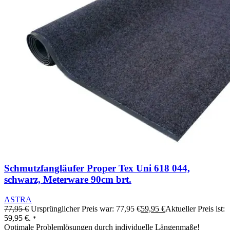
Schmutzfangläufer Proper Tex Uni 618 044,
schwarz, Meterware 90cm brt.
ASTRA
77,95
€
Ursprünglicher Preis war: 77,95 €
59,95
€
Aktueller Preis ist:
59,95 €.
*
Optimale Problemlösungen durch individuelle Längenmaße!