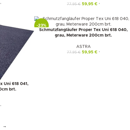
59,95
€
77,95
€
*
*
-23%
Schmutzfangläufer Proper Tex Uni 618 040,
grau, Meterware 200cm brt.
ASTRA
59,95
€
77,95
€
*
x Uni 618 041,
0cm brt.
*
→