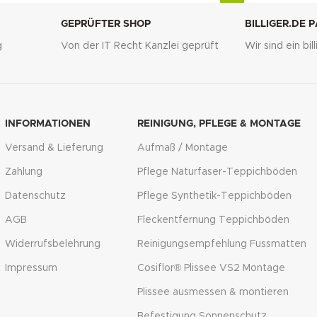
GEPRÜFTER SHOP
BILLIGER.DE 
g
Von der IT Recht Kanzlei geprüft
Wir sind ein bi
INFORMATIONEN
REINIGUNG, PFLEGE & MONTAGE
Versand & Lieferung
Aufmaß / Montage
Zahlung
Pflege Naturfaser-Teppichböden
Datenschutz
Pflege Synthetik-Teppichböden
AGB
Fleckentfernung Teppichböden
Widerrufsbelehrung
Reinigungsempfehlung Fussmatten
Impressum
Cosiflor® Plissee VS2 Montage
Plissee ausmessen & montieren
Befestigung Sonnenschutz