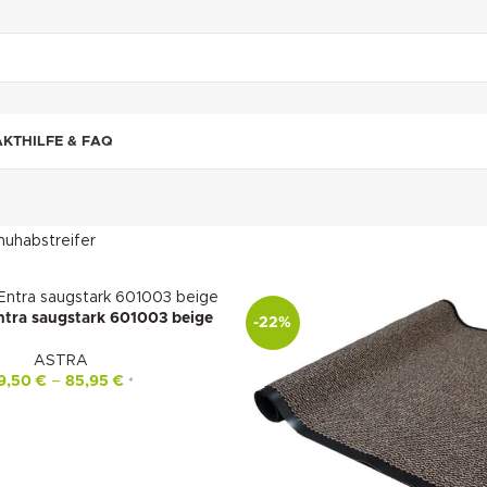
"DUETTE10"
AKT
HILFE & FAQ
huhabstreifer
tra saugstark 601003 beige
-22%
ASTRA
9,50
€
–
85,95
€
*