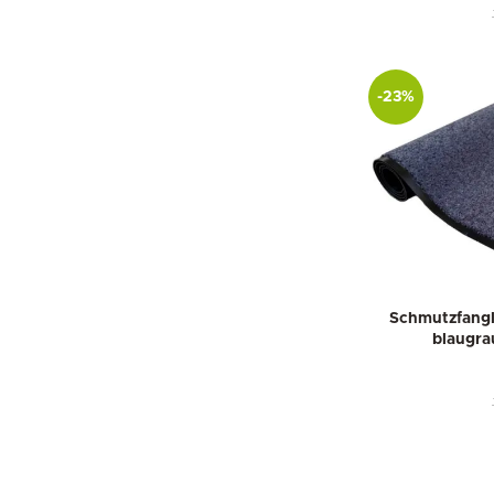
-23%
Schmutzfangl
blaugra