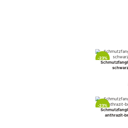
-23%
Schmutzfanglä
schwarz
-23%
Schmutzfanglä
anthrazit-