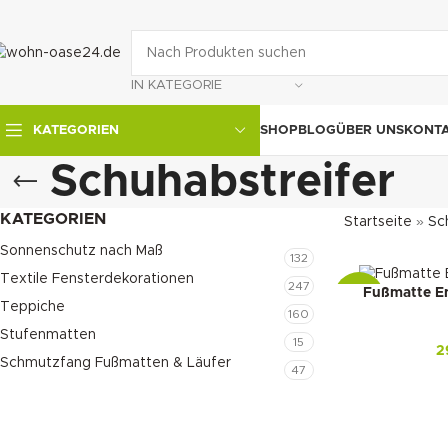
IN KATEGORIE
SHOP
BLOG
ÜBER UNS
KONT
KATEGORIEN
Schuhabstreifer
KATEGORIEN
Startseite
»
Sc
Sonnenschutz nach Maß
132
Textile Fensterdekorationen
247
Fußmatte En
-22%
Teppiche
160
Stufenmatten
15
2
Schmutzfang Fußmatten & Läufer
47