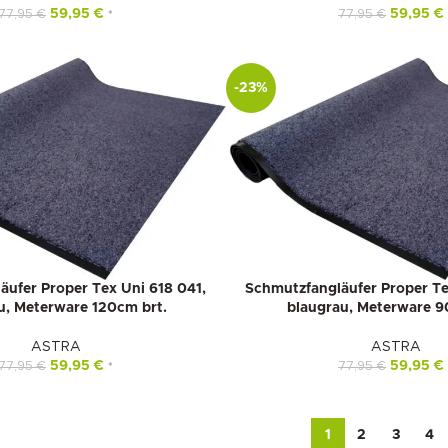
59,95
€
59,95
€
77,95
€
77,95
€
*
-23%
äufer Proper Tex Uni 618 041,
Schmutzfangläufer Proper Te
u, Meterware 120cm brt.
blaugrau, Meterware 9
ASTRA
ASTRA
59,95
€
59,95
€
77,95
€
77,95
€
*
1
2
3
4