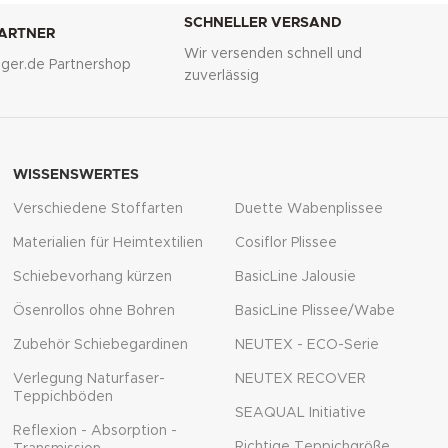
SCHNELLER VERSAND
PARTNER
Wir versenden schnell und
lliger.de Partnershop
zuverlässig
WISSENSWERTES
Verschiedene Stoffarten
Duette Wabenplissee
Materialien für Heimtextilien
Cosiflor Plissee
Schiebevorhang kürzen
BasicLine Jalousie
Ösenrollos ohne Bohren
BasicLine Plissee/Wabe
Zubehör Schiebegardinen
NEUTEX - ECO-Serie
Verlegung Naturfaser-
NEUTEX RECOVER
Teppichböden
SEAQUAL Initiative
Reflexion - Absorption -
Richtige Teppichgröße