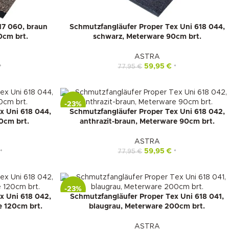
17 060, braun
Schmutzfangläufer Proper Tex Uni 618 044,
0cm brt.
schwarz, Meterware 90cm brt.
ASTRA
59,95
€
77,95
€
*
*
-23%
x Uni 618 044,
Schmutzfangläufer Proper Tex Uni 618 042,
0cm brt.
anthrazit-braun, Meterware 90cm brt.
ASTRA
59,95
€
77,95
€
*
*
-23%
x Uni 618 042,
Schmutzfangläufer Proper Tex Uni 618 041,
e 120cm brt.
blaugrau, Meterware 200cm brt.
ASTRA