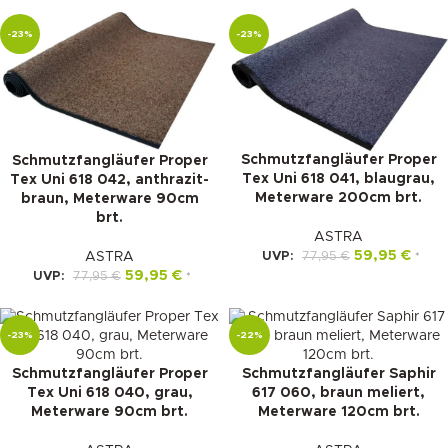
-23%
-23%
Schmutzfangläufer Proper
Schmutzfangläufer Proper
Tex Uni 618 041, blaugrau,
Tex Uni 618 042, anthrazit-
Meterware 200cm brt.
braun, Meterware 90cm
brt.
ASTRA
59,95
€
UVP:
77,95
€
ASTRA
*
59,95
€
UVP:
77,95
€
*
-23%
-22%
Schmutzfangläufer Proper
Schmutzfangläufer Saphir
Tex Uni 618 040, grau,
617 060, braun meliert,
Meterware 90cm brt.
Meterware 120cm brt.