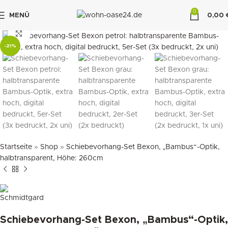
0
MENÜ
0,00
"DUETTE10"
klicken um zu vergrößern
-21%
Startseite
»
Shop
»
Schiebevorhang-Set Bexon, „Bambus“-Optik,
halbtransparent, Höhe: 260cm
Schiebevorhang-Set Bexon, „Bambus“-Optik,