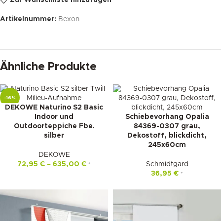
Zur Wunschliste hinzufügen
Artikelnummer:
Bexon
Ähnliche Produkte
-16%
DEKOWE Naturino S2 Basic
Indoor und
Schiebevorhang Opalia
Outdoorteppiche Fbe.
84369-0307 grau,
silber
Dekostoff, blickdicht,
245x60cm
DEKOWE
72,95
€
–
635,00
€
Schmidtgard
*
36,95
€
*