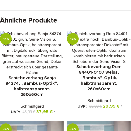
Ähnliche Produkte
-14%
-12%
Schiebevorhang Rom
84401-0107 weiss,
Schiebevorhang Sanja
„Bambus“-Optik,
84374, „Bambus-Optik“,
halbtransparent,
halbtransparent,
260x60cm
260x60cm
Schmidtgard
Schmidtgard
33,99
€
29,95
€
UVP:
*
43,99
€
37,95
€
UVP:
*
-14%
-14%