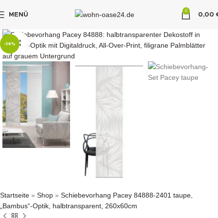
0
MENÜ
0,00
"DUETTE10"
klicken um zu vergrößern
-14%
Startseite
»
Shop
»
Schiebevorhang Pacey 84888-2401 taupe,
„Bambus“-Optik, halbtransparent, 260x60cm