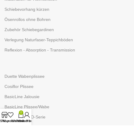
Schiebevorhang kürzen
Ösenrollos ohne Bohren
Zubehör Schiebegardinen
Verlegung Naturfaser-Teppichböden
Reflexion - Absorption - Transmission
Duette Wabenplissee
Cosiflor Plissee
BasicLine Jalousie
BasicLine Plissee/Wabe
0
NEUTEX - ECO-Serie
Shop
Wunschliste
Warenkorb
Mein Konto
NEUTEX RECOVER