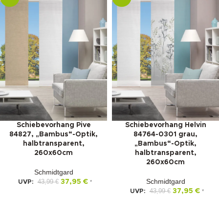
Schiebevorhang Pive
Schiebevorhang Helvin
84827, „Bambus“-Optik,
84764-0301 grau,
halbtransparent,
„Bambus“-Optik,
260x60cm
halbtransparent,
260x60cm
Schmidtgard
Schmidtgard
43,99
€
37,95
€
UVP:
*
43,99
€
37,95
€
UVP:
*