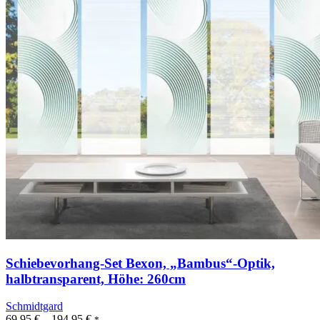
Schiebevorhang-Set Bexon, „Bambus“-Optik,
halbtransparent, Höhe: 260cm
Schmidtgard
69,95
€
–
194,95
€
*