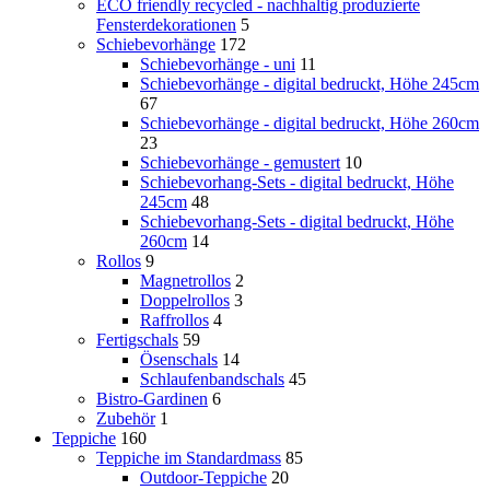
ECO friendly recycled - nachhaltig produzierte
Fensterdekorationen
5
Schiebevorhänge
172
Schiebevorhänge - uni
11
Schiebevorhänge - digital bedruckt, Höhe 245cm
67
Schiebevorhänge - digital bedruckt, Höhe 260cm
23
Schiebevorhänge - gemustert
10
Schiebevorhang-Sets - digital bedruckt, Höhe
245cm
48
Schiebevorhang-Sets - digital bedruckt, Höhe
260cm
14
Rollos
9
Magnetrollos
2
Doppelrollos
3
Raffrollos
4
Fertigschals
59
Ösenschals
14
Schlaufenbandschals
45
Bistro-Gardinen
6
Zubehör
1
Teppiche
160
Teppiche im Standardmass
85
Outdoor-Teppiche
20