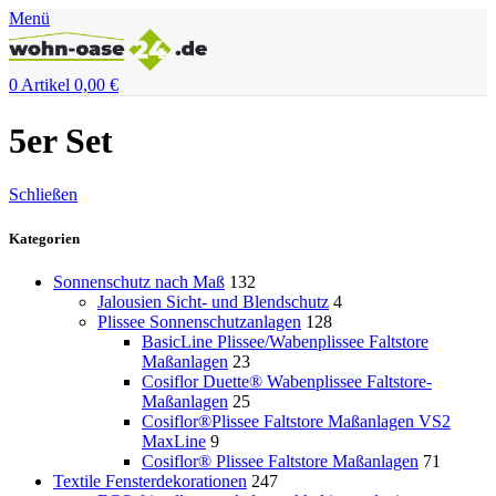
Menü
0
Artikel
0,00
€
5er Set
Schließen
Kategorien
Sonnenschutz nach Maß
132
Jalousien Sicht- und Blendschutz
4
Plissee Sonnenschutzanlagen
128
BasicLine Plissee/Wabenplissee Faltstore
Maßanlagen
23
Cosiflor Duette® Wabenplissee Faltstore-
Maßanlagen
25
Cosiflor®Plissee Faltstore Maßanlagen VS2
MaxLine
9
Cosiflor® Plissee Faltstore Maßanlagen
71
Textile Fensterdekorationen
247