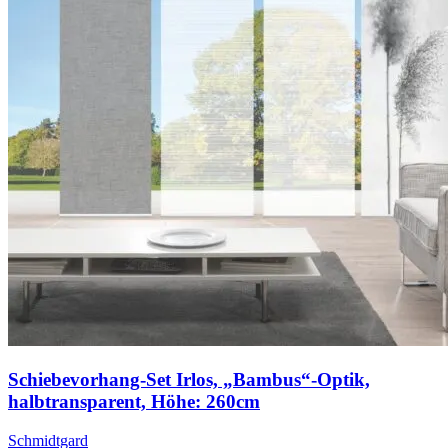
Schiebevorhang-Set Irlos, „Bambus“-Optik,
halbtransparent, Höhe: 260cm
Schmidtgard