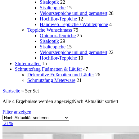
Sisaloptik
22
Sisalteppiche
15
Veloursteppiche uni und gemustert
28
Hochflor-Teppiche
12
Handweb-Teppiche / Wollteppiche
4
Teppiche Wunschmass
75
Outdoor-Teppiche
25
Sisaloptik
29
Sisalteppiche
15
Veloursteppiche uni und gemustert
22
Hochflor-Teppiche
10
Stufenmatten
15
Schmutzfang Fußmatten & Läufer
47
Dekorative Fußmatten und Läufer
26
Schmutzfang Meterware
21
Startseite
»
5er Set
Alle 4 Ergebnisse werden angezeigt
Nach Aktualität sortiert
Filter anzeigen
-21%