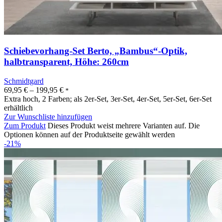
Schiebevorhang-Set Berto, „Bambus“-Optik,
halbtransparent, Höhe: 260cm
Schmidtgard
69,95
€
–
199,95
€
*
Extra hoch, 2 Farben; als 2er-Set, 3er-Set, 4er-Set, 5er-Set, 6er-Set
erhältlich
Zur Wunschliste hinzufügen
Zum Produkt
Dieses Produkt weist mehrere Varianten auf. Die
Optionen können auf der Produktseite gewählt werden
-21%