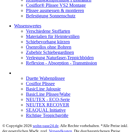
Cosiflor® Plissee VS2 Montage
Plissee ausmessen & montieren
Befestigung Sonnenschutz
Wissenswertes
Verschiedene Stoffarten
Materialien für Heimtextilien
Schiebevorhang kürzen
Ösenrollos ohne Bohren
Zubehör Schiebegardinen
Verlegung Naturfaser-Teppichböden
Reflexion - Absorption - Transmission
Duette Wabenplissee
Cosiflor Plissee
BasicLine Jalousie
BasicLine Plissee/Wabe
NEUTEX - ECO-Serie
NEUTEX RECOVER
SEAQUAL Initiative
Richtige Teppichgröße
© Copyright 2026
wohn-oase24.de
. Alle Rechte vorbehalten. *Alle Preise inkl.
der gesetzlichen MwSt. zzgl.
Versandkosten
. Die durchgestrichenen Preise