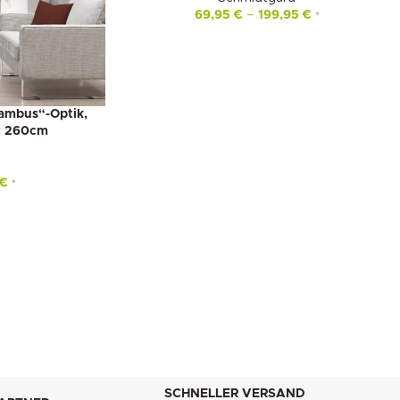
69,95
€
–
199,95
€
*
Bambus“-Optik,
e: 260cm
€
*
SCHNELLER VERSAND