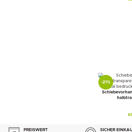
-21%
Schiebevorhan
halbtr
6
PREISWERT
SICHER EINKA