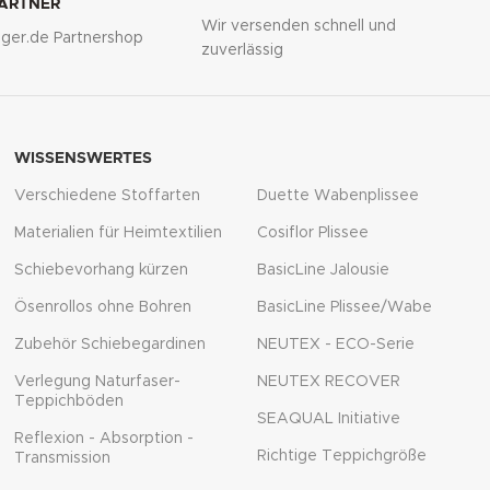
PARTNER
Wir versenden schnell und
lliger.de Partnershop
zuverlässig
WISSENSWERTES
Verschiedene Stoffarten
Duette Wabenplissee
Materialien für Heimtextilien
Cosiflor Plissee
Schiebevorhang kürzen
BasicLine Jalousie
Ösenrollos ohne Bohren
BasicLine Plissee/Wabe
Zubehör Schiebegardinen
NEUTEX - ECO-Serie
Verlegung Naturfaser-
NEUTEX RECOVER
Teppichböden
SEAQUAL Initiative
Reflexion - Absorption -
Richtige Teppichgröße
Transmission