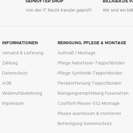
GEPRÜFTER SHOP
BILLIGER.DE 
Von der IT Recht Kanzlei geprüft
Wir sind ein bi
g
INFORMATIONEN
REINIGUNG, PFLEGE & MONTAGE
Versand & Lieferung
Aufmaß / Montage
Zahlung
Pflege Naturfaser-Teppichböden
Datenschutz
Pflege Synthetik-Teppichböden
AGB
Fleckentfernung Teppichböden
Widerrufsbelehrung
Reinigungsempfehlung Fussmatten
Impressum
Cosiflor® Plissee VS2 Montage
Plissee ausmessen & montieren
Befestigung Sonnenschutz