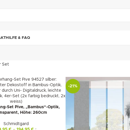
"DUETTE10"
AKT
HILFE & FAQ
r Set
-21%
ng-Set Pive, „Bambus“-Optik,
ansparent, Höhe: 260cm
Schmidtgard
9,95
€
–
194,95
€
*