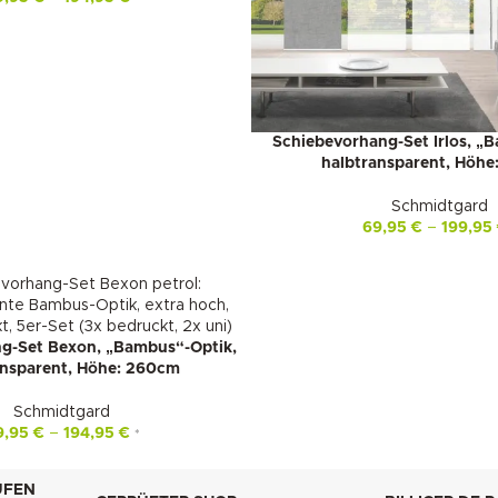
Schiebevorhang-Set Irlos, „
halbtransparent, Höh
Schmidtgard
69,95
€
–
199,95
g-Set Bexon, „Bambus“-Optik,
ansparent, Höhe: 260cm
Schmidtgard
9,95
€
–
194,95
€
*
UFEN