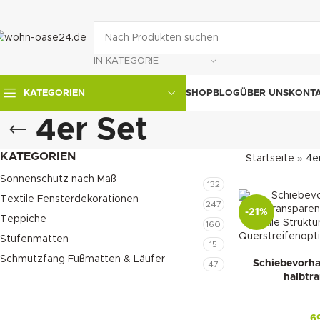
IN KATEGORIE
SHOP
BLOG
ÜBER UNS
KONT
KATEGORIEN
4er Set
KATEGORIEN
Startseite
»
4e
Sonnenschutz nach Maß
132
Textile Fensterdekorationen
247
-21%
Teppiche
160
Stufenmatten
15
Schmutzfang Fußmatten & Läufer
Schiebevorha
47
halbtr
6