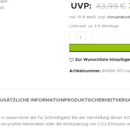
UVP:
43,99
€
inkl. 19 % MwSt.
zzgl.
Versandkos
Lieferzeit:
ca. 3-5 Werktage
Zur Wunschliste hinzufüge
Artikelnummer:
84436-1101 na
USÄTZLICHE INFORMATION
PRODUKTSICHERHEIT
VERSA
in Green
-Serie der Fa. Schmidtgard. Bei der Herstellung dieser A
 recycelten Materialien oder die Reduzierung von CO2-Emission u