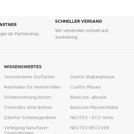
SCHNELLER VERSAND
PARTNER
Wir versenden schnell und
lliger.de Partnershop
zuverlässig
WISSENSWERTES
Verschiedene Stoffarten
Duette Wabenplissee
Materialien für Heimtextilien
Cosiflor Plissee
Schiebevorhang kürzen
BasicLine Jalousie
Ösenrollos ohne Bohren
BasicLine Plissee/Wabe
Zubehör Schiebegardinen
NEUTEX - ECO-Serie
Verlegung Naturfaser-
NEUTEX RECOVER
Teppichböden