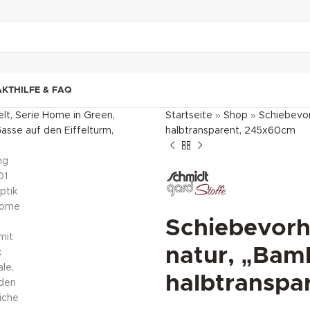
"DUETTE10"
AKT
HILFE & FAQ
Startseite
»
Shop
»
Schiebevor
halbtransparent, 245x60cm
Schiebevorh
natur, „Bamb
halbtranspa