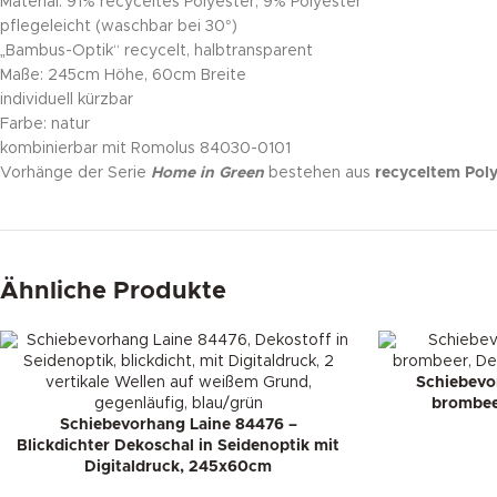
Material: 91% recyceltes Polyester, 9% Polyester
pflegeleicht (waschbar bei 30°)
„Bambus-Optik“ recycelt, halbtransparent
Maße: 245cm Höhe, 60cm Breite
individuell kürzbar
Farbe: natur
kombinierbar mit Romolus 84030-0101
Vorhänge der Serie
Home in Green
bestehen aus
recyceltem Poly
Ähnliche Produkte
Schiebevo
brombeer
Schiebevorhang Laine 84476 –
Blickdichter Dekoschal in Seidenoptik mit
Digitaldruck, 245x60cm