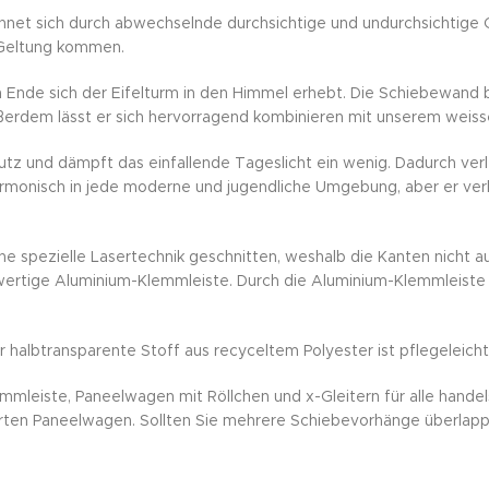
net sich durch abwechselnde durchsichtige und undurchsichtige Qu
r Geltung kommen.
 Ende sich der Eifelturm in den Himmel erhebt. Die Schiebewand b
ußerdem lässt er sich hervorragend kombinieren mit unserem weis
tz und dämpft das einfallende Tageslicht ein wenig. Dadurch ve
rmonisch in jede moderne und jugendliche Umgebung, aber er verle
e spezielle Lasertechnik geschnitten, weshalb die Kanten nicht a
ertige Aluminium-Klemmleiste. Durch die Aluminium-Klemmleiste 
halbtransparente Stoff aus recyceltem Polyester ist pflegeleicht
mleiste, Paneelwagen mit Röllchen und x-Gleitern für alle handel
erten Paneelwagen. Sollten Sie mehrere Schiebevorhänge überlapp