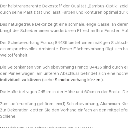
Der halbtransparente Dekostoff der Qualität „Bambus-Optik“ zeich
durch seine Plastizität und lässt Farben und Konturen optimal zu
Das naturgetreue Dekor zeigt eine schmale, enge Gasse, an deren
bringt der Schieber einen wunderbaren Effekt an Ihre Fenster. A
Der Schiebevorhang Francq 84436 bietet einen mäßigen Sichtschu
ein anspruchsvolles Ambiente. Dieser Flächenvorhang fügt sich ha
Weltoffenheit.
Die Seitenkanten von Schiebevorhang Francq 84436 sind durch ein
den Paneelwagen; am unteren Abschluss befindet sich eine hochw
individuell zu kürzen
(siehe
Schiebevorhang kürzen
).
Die Maße betragen 245cm in der Höhe und 60cm in der Breite. Der 
Zum Lieferumfang gehören: ein(1) Schiebevorhang, Aluminium-Klem
Zur Dekoration kletten Sie den Vorhang einfach an den mitgelief
Schiene.