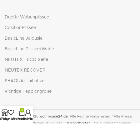
Duette Wabenplissee
Cosiflor Plissee
BasicLine Jalousie
BasicLine Plissee/Wabe
NEUTEX - ECO-Serie
NEUTEX RECOVER
SEAQUAL Initiative
Richtige Teppichgröße
0
© Copyright 2026
wohn-oase24.de
. Alle Rechte vorbehalten. *Alle Preise
Shop
Wunschliste
Warenkorb
Mein Konto
inkl. der gesetzlichen MwSt. zzgl.
Versandkosten
. Die durchgestrichenen
Preise entsprechen dem bisherigen Preis in diesem Online-Shop.