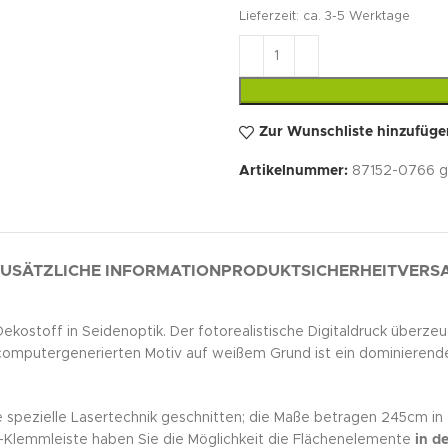
Lieferzeit:
ca. 3-5 Werktage
Zur Wunschliste hinzufüge
Artikelnummer:
87152-0766 g
USÄTZLICHE INFORMATION
PRODUKTSICHERHEIT
VERSA
ekostoff in Seidenoptik. Der fotorealistische Digitaldruck überzeu
mputergenerierten Motiv auf weißem Grund ist ein dominierender 
e spezielle Lasertechnik geschnitten; die Maße betragen 245cm in 
m-Klemmleiste haben Sie die Möglichkeit die Flächenelemente
in de