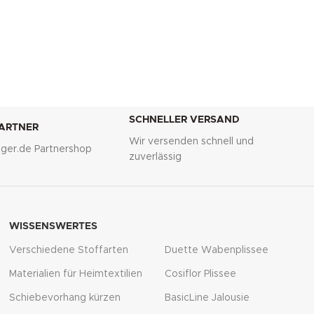
SCHNELLER VERSAND
PARTNER
Wir versenden schnell und
lliger.de Partnershop
zuverlässig
WISSENSWERTES
Verschiedene Stoffarten
Duette Wabenplissee
Materialien für Heimtextilien
Cosiflor Plissee
Schiebevorhang kürzen
BasicLine Jalousie