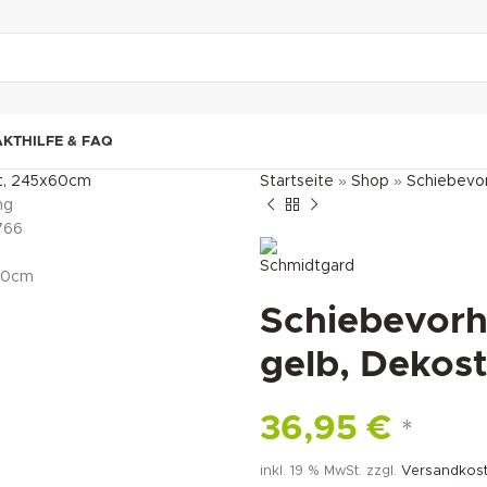
"DUETTE10"
AKT
HILFE & FAQ
Startseite
»
Shop
»
Schiebevor
Schiebevorh
gelb, Dekost
36,95
€
*
inkl. 19 % MwSt.
zzgl.
Versandkos