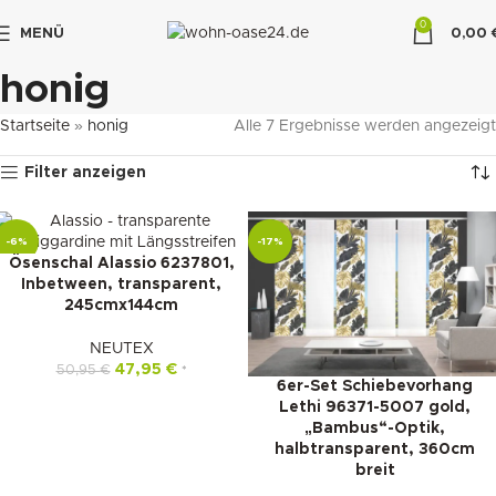
0
MENÜ
0,00
"DUETTE10"
honig
Startseite
»
honig
Alle 7 Ergebnisse werden angezeigt
Filter anzeigen
-6%
-17%
Ösenschal Alassio 6237801,
Inbetween, transparent,
245cmx144cm
NEUTEX
47,95
€
50,95
€
*
6er-Set Schiebevorhang
Lethi 96371-5007 gold,
„Bambus“-Optik,
halbtransparent, 360cm
breit