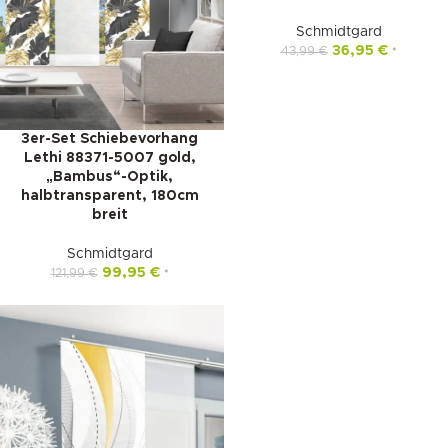
Schmidtgard
36,95
€
43,99
€
*
3er-Set Schiebevorhang
Lethi 88371-5007 gold,
„Bambus“-Optik,
halbtransparent, 180cm
breit
Schmidtgard
99,95
€
121,99
€
*