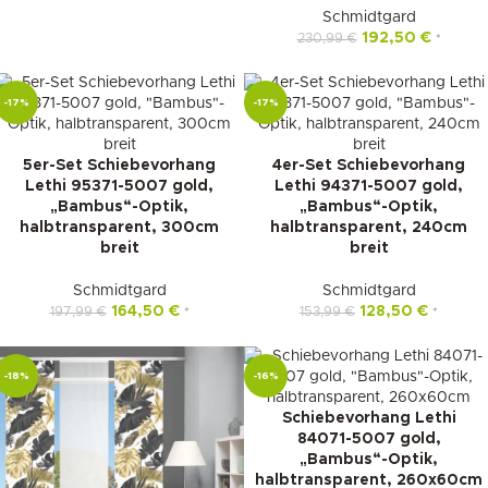
Schmidtgard
192,50
€
230,99
€
*
-17%
-17%
5er-Set Schiebevorhang
4er-Set Schiebevorhang
Lethi 95371-5007 gold,
Lethi 94371-5007 gold,
„Bambus“-Optik,
„Bambus“-Optik,
halbtransparent, 300cm
halbtransparent, 240cm
breit
breit
Schmidtgard
Schmidtgard
164,50
€
128,50
€
197,99
€
153,99
€
*
*
-18%
-16%
Schiebevorhang Lethi
84071-5007 gold,
„Bambus“-Optik,
halbtransparent, 260x60cm