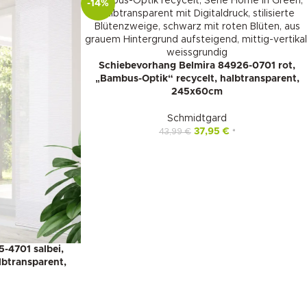
-14%
Schiebevorhang Belmira 84926-0701 rot,
„Bambus-Optik“ recycelt, halbtransparent,
245x60cm
Schmidtgard
37,95
€
43,99
€
*
-4701 salbei,
lbtransparent,