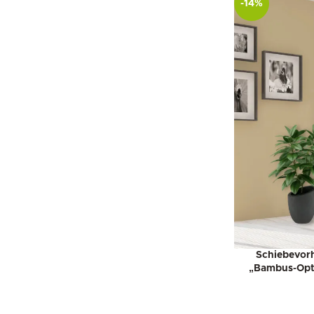
-14%
Schiebevorh
„Bambus-Opti