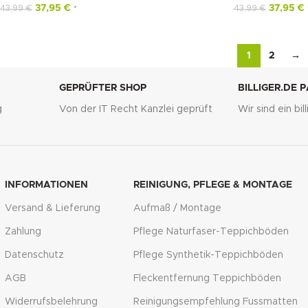
37,95
€
37,95
€
43,99
€
43,99
€
*
1
2
→
GEPRÜFTER SHOP
BILLIGER.DE 
g
Von der IT Recht Kanzlei geprüft
Wir sind ein bi
INFORMATIONEN
REINIGUNG, PFLEGE & MONTAGE
Versand & Lieferung
Aufmaß / Montage
Zahlung
Pflege Naturfaser-Teppichböden
Datenschutz
Pflege Synthetik-Teppichböden
AGB
Fleckentfernung Teppichböden
Widerrufsbelehrung
Reinigungsempfehlung Fussmatten