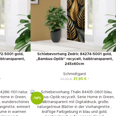
2-5001 gold,
Schiebevorhang Zedric 84274-5001 gold,
lbtransparent,
„Bambus-Optik“ recycelt, halbtransparent,
245x60cm
Schmidtgard
37,95
€
43,99
€
*
*
-14%