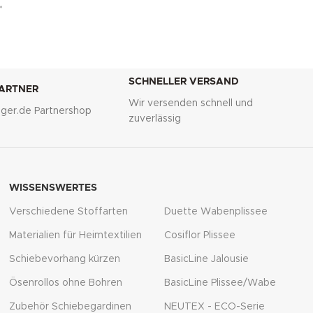
*
SCHNELLER VERSAND
PARTNER
Wir versenden schnell und
lliger.de Partnershop
zuverlässig
WISSENSWERTES
Verschiedene Stoffarten
Duette Wabenplissee
Materialien für Heimtextilien
Cosiflor Plissee
Schiebevorhang kürzen
BasicLine Jalousie
Ösenrollos ohne Bohren
BasicLine Plissee/Wabe
Zubehör Schiebegardinen
NEUTEX - ECO-Serie