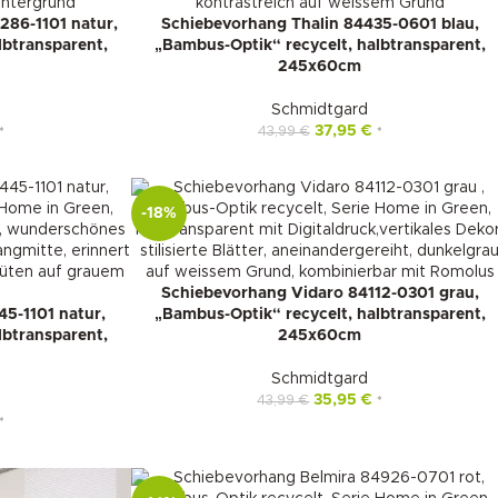
86-1101 natur,
Schiebevorhang Thalin 84435-0601 blau,
lbtransparent,
„Bambus-Optik“ recycelt, halbtransparent,
245x60cm
Schmidtgard
37,95
€
43,99
€
*
*
-18%
Schiebevorhang Vidaro 84112-0301 grau,
5-1101 natur,
„Bambus-Optik“ recycelt, halbtransparent,
lbtransparent,
245x60cm
Schmidtgard
35,95
€
43,99
€
*
*