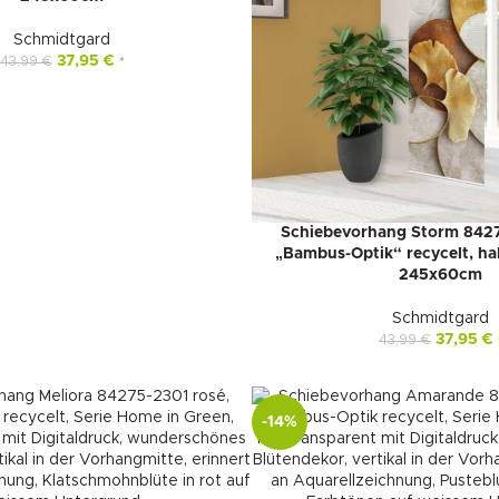
Schmidtgard
37,95
€
43,99
€
*
Schiebevorhang Storm 8427
„Bambus-Optik“ recycelt, ha
245x60cm
Schmidtgard
37,95
€
43,99
€
-14%