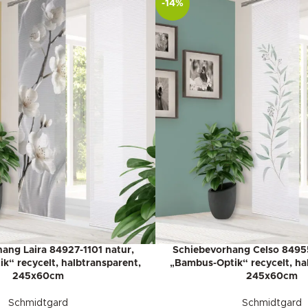
-14%
ang Laira 84927-1101 natur,
Schiebevorhang Celso 84955
k“ recycelt, halbtransparent,
„Bambus-Optik“ recycelt, ha
245x60cm
245x60cm
Schmidtgard
Schmidtgard