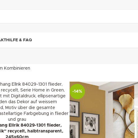
"DUETTE10"
AKT
HILFE & FAQ
m Kombinieren
-14%
ng Ellrik 84029-1301 flieder,
k“ recycelt, halbtransparent,
245x60cm