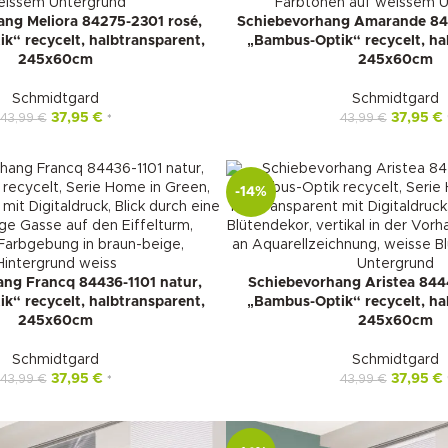
ng Meliora 84275-2301 rosé,
Schiebevorhang Amarande 842
k“ recycelt, halbtransparent,
„Bambus-Optik“ recycelt, ha
245x60cm
245x60cm
Schmidtgard
Schmidtgard
37,95
€
37,95
€
43,99
€
43,99
€
*
-14%
ng Francq 84436-1101 natur,
Schiebevorhang Aristea 8444
k“ recycelt, halbtransparent,
„Bambus-Optik“ recycelt, ha
245x60cm
245x60cm
Schmidtgard
Schmidtgard
37,95
€
37,95
€
43,99
€
43,99
€
*