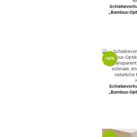
Schiebevorha
„Bambus-Opti
-14%
Schiebevorha
„Bambus-Opti