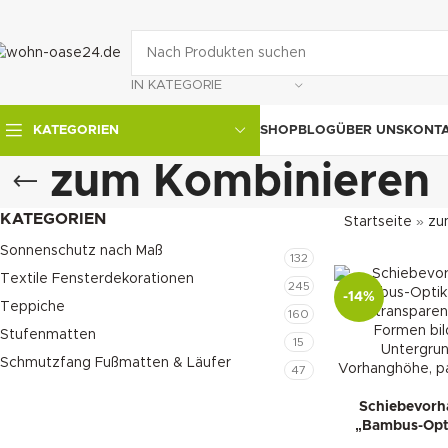
IN KATEGORIE
SHOP
BLOG
ÜBER UNS
KONT
KATEGORIEN
zum Kombinieren
KATEGORIEN
Startseite
»
zu
Sonnenschutz nach Maß
132
Textile Fensterdekorationen
245
-14%
Teppiche
160
Stufenmatten
15
Schmutzfang Fußmatten & Läufer
47
Schiebevorha
„Bambus-Opti