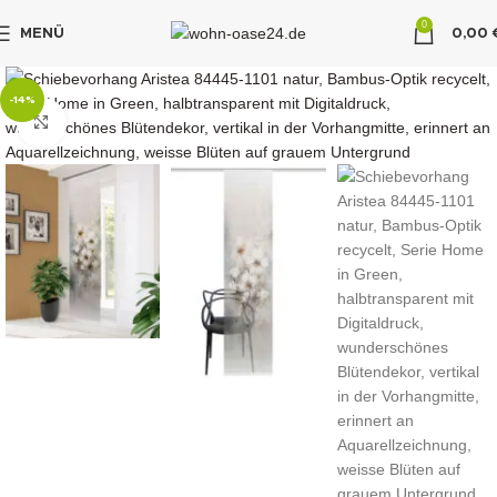
0
MENÜ
0,00
"DUETTE10"
-14%
klicken um zu vergrößern