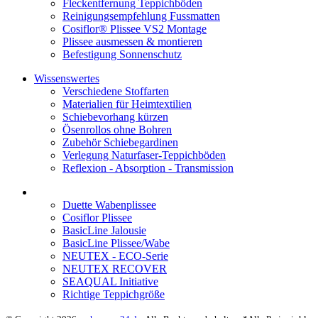
Fleckentfernung Teppichböden
Reinigungsempfehlung Fussmatten
Cosiflor® Plissee VS2 Montage
Plissee ausmessen & montieren
Befestigung Sonnenschutz
Wissenswertes
Verschiedene Stoffarten
Materialien für Heimtextilien
Schiebevorhang kürzen
Ösenrollos ohne Bohren
Zubehör Schiebegardinen
Verlegung Naturfaser-Teppichböden
Reflexion - Absorption - Transmission
Duette Wabenplissee
Cosiflor Plissee
BasicLine Jalousie
BasicLine Plissee/Wabe
NEUTEX - ECO-Serie
NEUTEX RECOVER
SEAQUAL Initiative
Richtige Teppichgröße