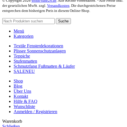
© Copyright 2026
wohn-oase24.de
. Alle Rechte vorbehalten. *Alle Preise inkl.
der gesetzlichen MwSt. zzgl.
Versandkosten
. Die durchgestrichenen Preise
entsprechen dem bisherigen Preis in diesem Online-Shop.
Suche
Menü
Kategorien
Textile Fensterdekorationen
Plissee Sonnenschutzanlagen
Teppiche
Stufenmatten
Schmutzfang Fußmatten & Läufer
SALE
NEU
Shop
Blog
Über Uns
Kontakt
Hilfe & FAQ
Wunschliste
Anmelden / Registrieren
Warenkorb
Schließen