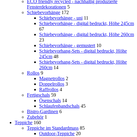
ECO friendly recycled - nachhaltig produzierte
Fensterdekorationen
5
Schiebevorhänge
172
Schiebevorhänge - uni
11
Schiebevorhänge - digital bedruckt, Höhe 245cm
67
Schiebevorhänge - digital bedruckt, Höhe 260cm
23
Schiebevorhänge - gemustert
10
Schiebevorhang-Sets - digital bedruckt, Höhe
245cm
48
Schiebevorhang-Sets - digital bedruckt, Höhe
260cm
14
Rollos
9
Magnetrollos
2
Doppelrollos
3
Raffrollos
4
Fertigschals
59
Ösenschals
14
Schlaufenbandschals
45
Bistro-Gardinen
6
Zubehör
1
Teppiche
160
Teppiche im Standardmass
85
Outdoor-Teppiche
20