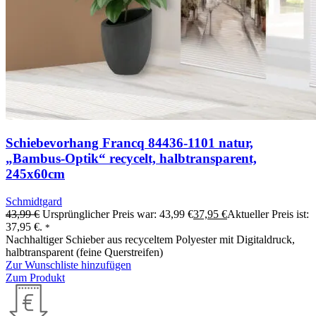
Schiebevorhang Francq 84436-1101 natur,
„Bambus-Optik“ recycelt, halbtransparent,
245x60cm
Schmidtgard
43,99
€
Ursprünglicher Preis war: 43,99 €
37,95
€
Aktueller Preis ist:
37,95 €.
*
Nachhaltiger Schieber aus recyceltem Polyester mit Digitaldruck,
halbtransparent (feine Querstreifen)
Zur Wunschliste hinzufügen
Zum Produkt