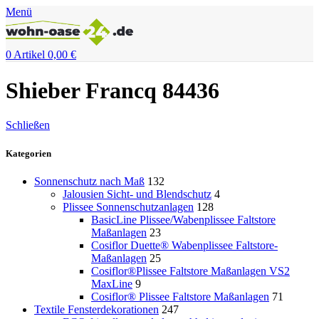
Menü
0
Artikel
0,00
€
Shieber Francq 84436
Schließen
Kategorien
Sonnenschutz nach Maß
132
Jalousien Sicht- und Blendschutz
4
Plissee Sonnenschutzanlagen
128
BasicLine Plissee/Wabenplissee Faltstore
Maßanlagen
23
Cosiflor Duette® Wabenplissee Faltstore-
Maßanlagen
25
Cosiflor®Plissee Faltstore Maßanlagen VS2
MaxLine
9
Cosiflor® Plissee Faltstore Maßanlagen
71
Textile Fensterdekorationen
247