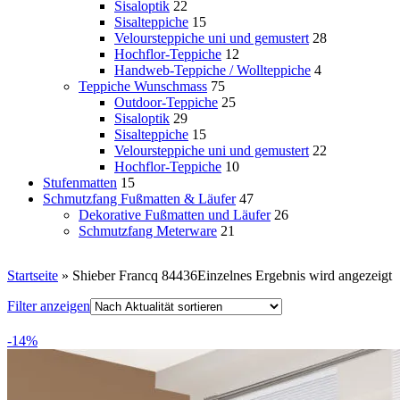
Sisaloptik
22
Sisalteppiche
15
Veloursteppiche uni und gemustert
28
Hochflor-Teppiche
12
Handweb-Teppiche / Wollteppiche
4
Teppiche Wunschmass
75
Outdoor-Teppiche
25
Sisaloptik
29
Sisalteppiche
15
Veloursteppiche uni und gemustert
22
Hochflor-Teppiche
10
Stufenmatten
15
Schmutzfang Fußmatten & Läufer
47
Dekorative Fußmatten und Läufer
26
Schmutzfang Meterware
21
Startseite
»
Shieber Francq 84436
Einzelnes Ergebnis wird angezeigt
Filter anzeigen
-14%