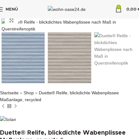
0
MENÜ
0,00
"DUETTE10"
klicken um zu vergrößern
Startseite
»
Shop
»
Duette® Relife, blickdichte Wabenplissee
Maßanlage, recycled
Duette® Relife, blickdichte Wabenplissee