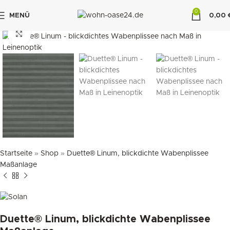
0
MENÜ
0,00
"DUETTE10"
klicken um zu vergrößern
Startseite
»
Shop
»
Duette® Linum, blickdichte Wabenplissee
Maßanlage
Duette® Linum, blickdichte Wabenplissee