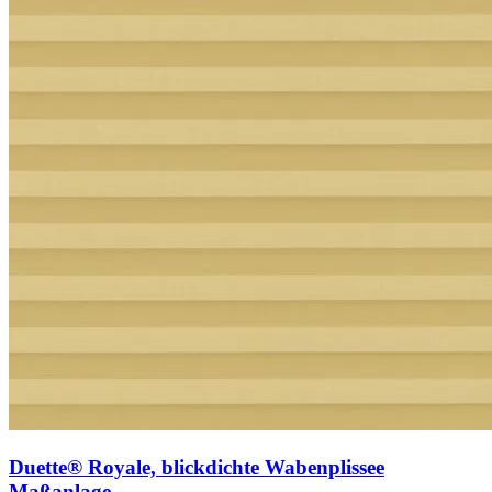
Duette® Royale, blickdichte Wabenplissee
Maßanlage