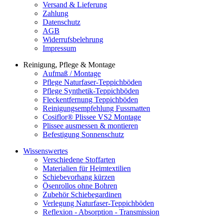
Versand & Lieferung
Zahlung
Datenschutz
AGB
Widerrufsbelehrung
Impressum
Reinigung, Pflege & Montage
Aufmaß / Montage
Pflege Naturfaser-Teppichböden
Pflege Synthetik-Teppichböden
Fleckentfernung Teppichböden
Reinigungsempfehlung Fussmatten
Cosiflor® Plissee VS2 Montage
Plissee ausmessen & montieren
Befestigung Sonnenschutz
Wissenswertes
Verschiedene Stoffarten
Materialien für Heimtextilien
Schiebevorhang kürzen
Ösenrollos ohne Bohren
Zubehör Schiebegardinen
Verlegung Naturfaser-Teppichböden
Reflexion - Absorption - Transmission