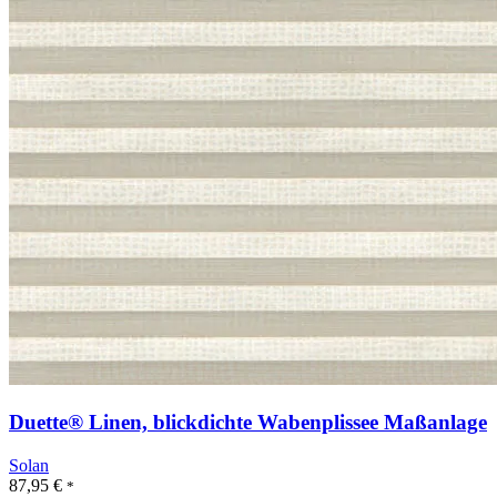
Duette® Linen, blickdichte Wabenplissee Maßanlage
Solan
87,95
€
*