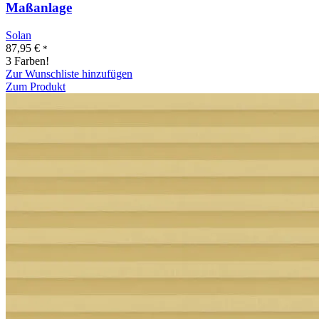
Maßanlage
Solan
87,95
€
*
3 Farben!
Zur Wunschliste hinzufügen
Zum Produkt