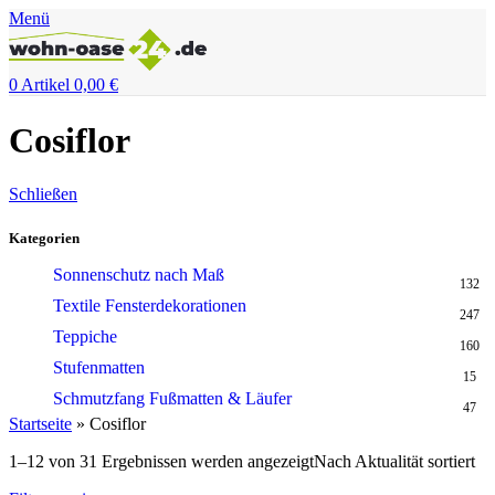
Menü
0
Artikel
0,00
€
Cosiflor
Schließen
Kategorien
Sonnenschutz nach Maß
132
Textile Fensterdekorationen
247
Teppiche
160
Stufenmatten
15
Schmutzfang Fußmatten & Läufer
47
Startseite
»
Cosiflor
1–12 von 31 Ergebnissen werden angezeigt
Nach Aktualität sortiert