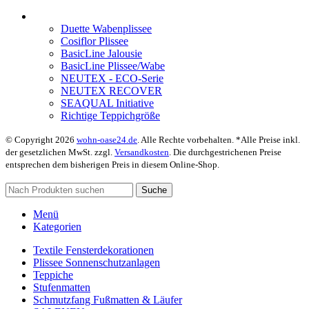
Duette Wabenplissee
Cosiflor Plissee
BasicLine Jalousie
BasicLine Plissee/Wabe
NEUTEX - ECO-Serie
NEUTEX RECOVER
SEAQUAL Initiative
Richtige Teppichgröße
© Copyright 2026
wohn-oase24.de
. Alle Rechte vorbehalten. *Alle Preise inkl.
der gesetzlichen MwSt. zzgl.
Versandkosten
. Die durchgestrichenen Preise
entsprechen dem bisherigen Preis in diesem Online-Shop.
Suche
Menü
Kategorien
Textile Fensterdekorationen
Plissee Sonnenschutzanlagen
Teppiche
Stufenmatten
Schmutzfang Fußmatten & Läufer