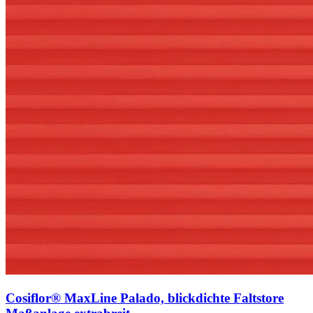
Cosiflor® MaxLine Palado, blickdichte Faltstore