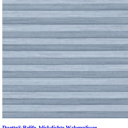
Duette® Relife, blickdichte Wabenplissee