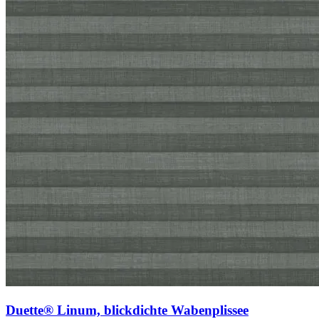
Duette® Linum, blickdichte Wabenplissee