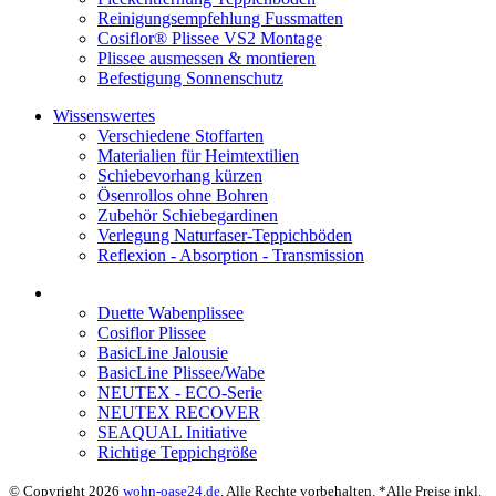
Reinigungsempfehlung Fussmatten
Cosiflor® Plissee VS2 Montage
Plissee ausmessen & montieren
Befestigung Sonnenschutz
Wissenswertes
Verschiedene Stoffarten
Materialien für Heimtextilien
Schiebevorhang kürzen
Ösenrollos ohne Bohren
Zubehör Schiebegardinen
Verlegung Naturfaser-Teppichböden
Reflexion - Absorption - Transmission
Duette Wabenplissee
Cosiflor Plissee
BasicLine Jalousie
BasicLine Plissee/Wabe
NEUTEX - ECO-Serie
NEUTEX RECOVER
SEAQUAL Initiative
Richtige Teppichgröße
© Copyright 2026
wohn-oase24.de
. Alle Rechte vorbehalten. *Alle Preise inkl.