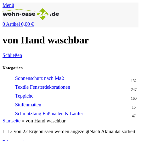
Menü
0
Artikel
0,00
€
von Hand waschbar
Schließen
Kategorien
Sonnenschutz nach Maß
132
Textile Fensterdekorationen
247
Teppiche
160
Stufenmatten
15
Schmutzfang Fußmatten & Läufer
47
Startseite
»
von Hand waschbar
1–12 von 22 Ergebnissen werden angezeigt
Nach Aktualität sortiert