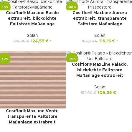
-30%
-30%
Cosiflor® MaxLine Basilo
Cosiflor® MaxLine Aurora
extrabreit, blickdichte
extrabreit, transparente
Faltstore Maßanlage
Faltstore Maßanlage
Solan
Solan
124,55
€
116,16
€
178,00
€
166,00
€
*
*
-30%
-30%
Cosiflor® MaxLine Palado,
blickdichte Faltstore
Maßanlage extrabreit
Solan
106,36
€
152,00
€
*
Cosiflor® MaxLine Venti,
transparente Faltstore
Maßanlage extrabreit