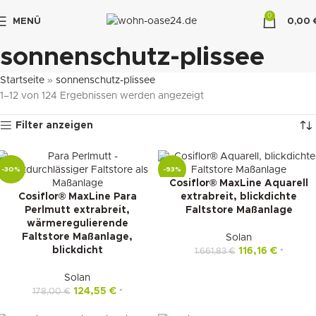
0
MENÜ
0,00
"DUETTE10"
sonnenschutz-plissee
Startseite
»
sonnenschutz-plissee
1–12 von 124 Ergebnissen werden angezeigt
Filter anzeigen
-30%
-93%
Cosiflor® MaxLine Aquarell
Cosiflor® MaxLine Para
extrabreit, blickdichte
Perlmutt extrabreit,
Faltstore Maßanlage
wärmeregulierende
Faltstore Maßanlage,
Solan
blickdicht
116,16
€
1.661,83
€
*
Solan
124,55
€
178,00
€
*