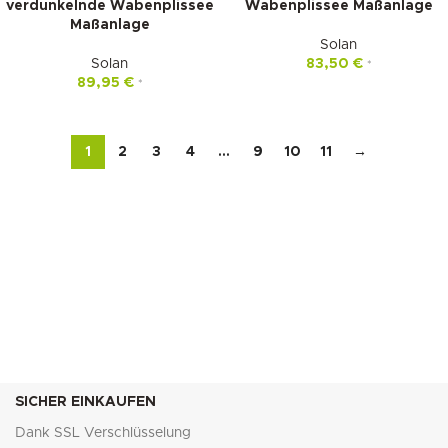
verdunkelnde Wabenplissee
Wabenplissee Maßanlage
Maßanlage
Solan
Solan
83,50
€
*
89,95
€
*
1
2
3
4
…
9
10
11
→
SICHER EINKAUFEN
Dank SSL Verschlüsselung