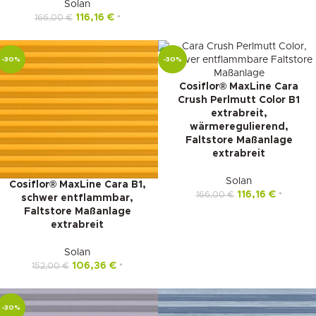
Solan
116,16
€
166,00
€
*
-30%
-30%
Cosiflor® MaxLine Cara
Crush Perlmutt Color B1
extrabreit,
wärmeregulierend,
Faltstore Maßanlage
extrabreit
Solan
Cosiflor® MaxLine Cara B1,
116,16
€
166,00
€
*
schwer entflammbar,
Faltstore Maßanlage
extrabreit
Solan
106,36
€
152,00
€
*
-30%