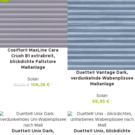
Cosiflor® MaxLine Cara
Crush B1 extrabreit,
blickdichte Faltstore
Maßanlage
Duette® Vantage Dark,
verdunkelnde Wabenplissee
Solan
Maßanlage
106,36
€
152,00
€
*
Solan
89,95
€
*
Duette® Unix Dark,
Duette® Unix, blickdichte