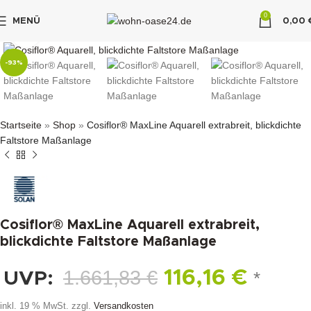
0
MENÜ
0,00
klicken um zu vergrößern
"DUETTE10"
-93%
Startseite
»
Shop
»
Cosiflor® MaxLine Aquarell extrabreit, blickdichte
Faltstore Maßanlage
Cosiflor® MaxLine Aquarell extrabreit,
blickdichte Faltstore Maßanlage
1.661,83
€
116,16
€
UVP:
*
inkl. 19 % MwSt.
zzgl.
Versandkosten