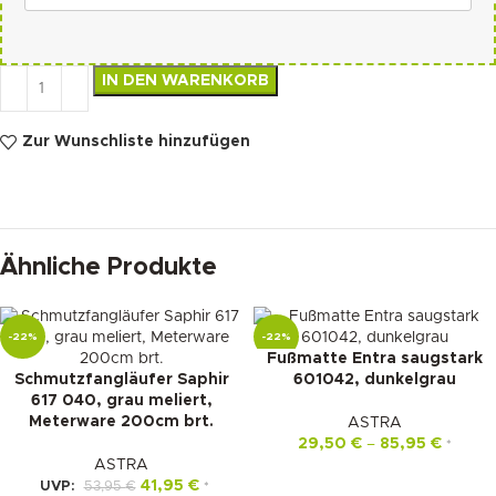
IN DEN WARENKORB
Zur Wunschliste hinzufügen
Ähnliche Produkte
-22%
-22%
Fußmatte Entra saugstark
Schmutzfangläufer Saphir
601042, dunkelgrau
617 040, grau meliert,
Meterware 200cm brt.
ASTRA
29,50
€
–
85,95
€
*
ASTRA
41,95
€
UVP:
53,95
€
*