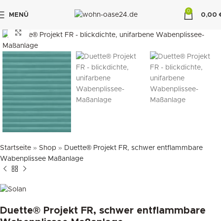
0
MENÜ
0,00
"DUETTE10"
klicken um zu vergrößern
Startseite
»
Shop
»
Duette® Projekt FR, schwer entflammbare
Wabenplissee Maßanlage
Duette® Projekt FR, schwer entflammbare