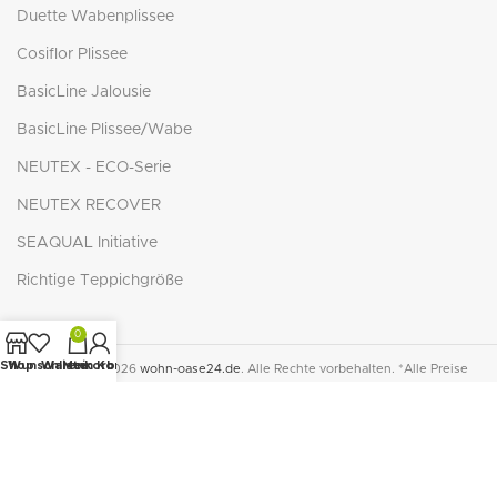
Duette Wabenplissee
Cosiflor Plissee
BasicLine Jalousie
BasicLine Plissee/Wabe
NEUTEX - ECO-Serie
NEUTEX RECOVER
SEAQUAL Initiative
Richtige Teppichgröße
0
Shop
Wunschliste
Warenkorb
Mein Konto
© Copyright 2026
wohn-oase24.de
. Alle Rechte vorbehalten. *Alle Preise
inkl. der gesetzlichen MwSt. zzgl.
Versandkosten
. Die durchgestrichenen
Preise entsprechen dem bisherigen Preis in diesem Online-Shop.