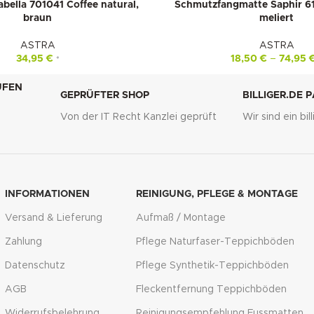
bella 701041 Coffee natural,
Schmutzfangmatte Saphir 6
braun
meliert
ASTRA
ASTRA
34,95
€
18,50
€
–
74,95
*
UFEN
GEPRÜFTER SHOP
BILLIGER.DE 
Von der IT Recht Kanzlei geprüft
Wir sind ein bi
g
INFORMATIONEN
REINIGUNG, PFLEGE & MONTAGE
Versand & Lieferung
Aufmaß / Montage
Zahlung
Pflege Naturfaser-Teppichböden
Datenschutz
Pflege Synthetik-Teppichböden
AGB
Fleckentfernung Teppichböden
Widerrufsbelehrung
Reinigungsempfehlung Fussmatten