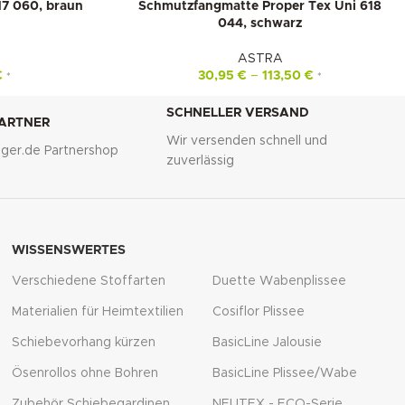
17 060, braun
Schmutzfangmatte Proper Tex Uni 618
044, schwarz
ASTRA
€
30,95
€
–
113,50
€
*
*
SCHNELLER VERSAND
PARTNER
Wir versenden schnell und
lliger.de Partnershop
zuverlässig
WISSENSWERTES
Verschiedene Stoffarten
Duette Wabenplissee
Materialien für Heimtextilien
Cosiflor Plissee
Schiebevorhang kürzen
BasicLine Jalousie
Ösenrollos ohne Bohren
BasicLine Plissee/Wabe
Zubehör Schiebegardinen
NEUTEX - ECO-Serie