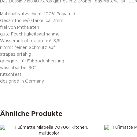
Das Dessin 715040 Karos gibt es in 2 Größen, das Material ist 1
Material Nutzschicht: 100% Polyamid
Gesamthöhe/-stärke: ca. 7mm
frei von Phthalaten
gute Feuchtigkeitsaufnahme
Wasseraufnahme pro m²: 3,3l
nimmt feinen Schmutz auf
strapazierfähig
geeignet für Fußbodenheizung
waschbar bei 30°
rutschfest
designed in Germany
Ähnliche Produkte