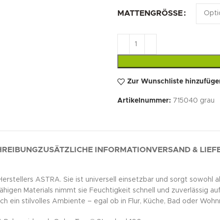
MATTENGRÖSSE
Zur Wunschliste hinzufüge
Artikelnummer:
715040 grau
HREIBUNG
ZUSÄTZLICHE INFORMATION
VERSAND & LIE
stellers ASTRA. Sie ist universell einsetzbar und sorgt sowohl 
igen Materials nimmt sie Feuchtigkeit schnell und zuverlässig au
ch ein stilvolles Ambiente – egal ob in Flur, Küche, Bad oder Woh