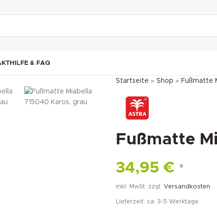
"DUETTE10"
AKT
HILFE & FAQ
Startseite
»
Shop
»
Fußmatte M
Fußmatte Mi
34,95
€
*
inkl. MwSt.
zzgl.
Versandkosten
Lieferzeit:
ca. 3-5 Werktage