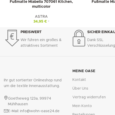
Fußmatte Miabella 707061 Kitchen,
Fußmatte Mia
multicolor
ASTRA
34,95
€
*
PREISWERT
SICHER EINKA
Wir führen ein großes &
Dank SSL
attraktives Sortiment
Verschlüsselun
MEINE OASE
Kontakt
Ihr gut sortierter Onlineshop rund
um die textile Innenausstattung.
Über Uns
Vertrag widerrufen
Goetheweg 123a, 99974
Mühlhausen
Mein Konto
E-Mail: info@wohn-oase24.de
Bestellungen