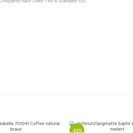
00% Polyamid nach Oeko-Tex ® Standard 100.
-22%