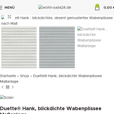
0
MENÜ
0,00
"DUETTE10"
klicken um zu vergrößern
Startseite
»
Shop
»
Duette® Hank, blickdichte Wabenplissee
Maßanlage
Duette® Hank, blickdichte Wabenplissee