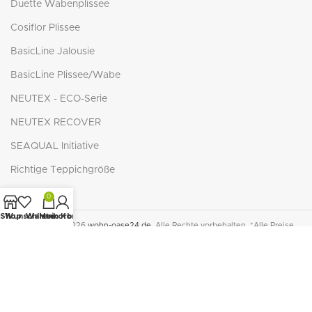
Duette Wabenplissee
Cosiflor Plissee
BasicLine Jalousie
BasicLine Plissee/Wabe
NEUTEX - ECO-Serie
NEUTEX RECOVER
SEAQUAL Initiative
Richtige Teppichgröße
0
Shop
Wunschliste
Warenkorb
Mein Konto
© Copyright 2026
wohn-oase24.de
. Alle Rechte vorbehalten. *Alle Preise
inkl. der gesetzlichen MwSt. zzgl.
Versandkosten
. Die durchgestrichenen
Preise entsprechen dem bisherigen Preis in diesem Online-Shop.