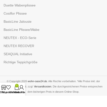
Duette Wabenplissee
Cosiflor Plissee
BasicLine Jalousie
BasicLine Plissee/Wabe
NEUTEX - ECO-Serie
NEUTEX RECOVER
SEAQUAL Initiative
Richtige Teppichgröße
© Copyright 2026
wohn-oase24.de
. Alle Rechte vorbehalten. *Alle Preise inkl. der
0
gesetzlichen MwSt. zzgl.
Versandkosten
. Die durchgestrichenen Preise entsprechen
dem bisherigen Preis in diesem Online-Shop.
Shop
Wunschliste
Warenkorb
Mein Konto