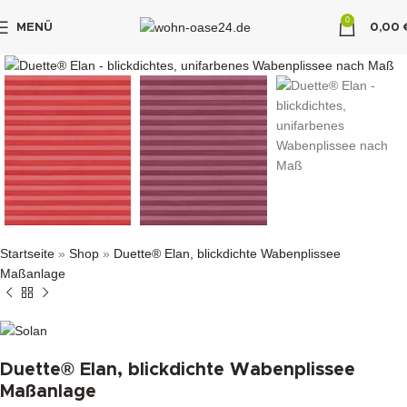
0
MENÜ
0,00
klicken um zu vergrößern
"DUETTE10"
Startseite
»
Shop
»
Duette® Elan, blickdichte Wabenplissee
Maßanlage
Duette® Elan, blickdichte Wabenplissee
Maßanlage