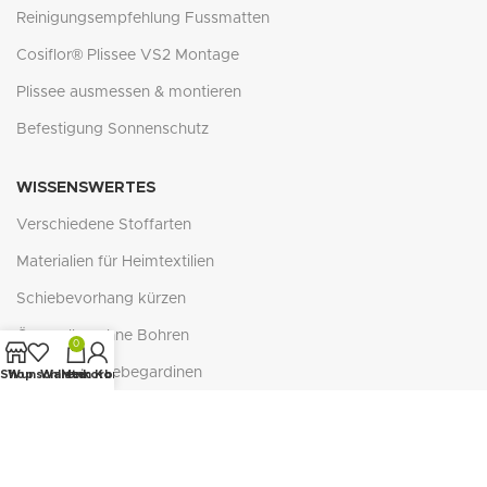
Reinigungsempfehlung Fussmatten
Cosiflor® Plissee VS2 Montage
Plissee ausmessen & montieren
Befestigung Sonnenschutz
WISSENSWERTES
Verschiedene Stoffarten
Materialien für Heimtextilien
Schiebevorhang kürzen
Ösenrollos ohne Bohren
0
Zubehör Schiebegardinen
Shop
Wunschliste
Warenkorb
Mein Konto
Verlegung Naturfaser-Teppichböden
Reflexion - Absorption - Transmission