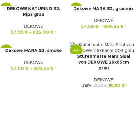
DEKOWE NATURINO S2,
Dekowe MARA S2, graumix
-16%
-15%
Rips grau
DEKOWE
DEKOWE
57,50
€
–
669,95
€
*
57,95
€
–
635,00
€
*
Dekowe MARA S2, smoke
-15%
-14%
Stufenmatte Mara Sisal
von DEKOWE 26x65cm
DEKOWE
grau
57,50
€
–
669,95
€
*
DEKOWE
15,50
€
UVP:
17,95
€
*