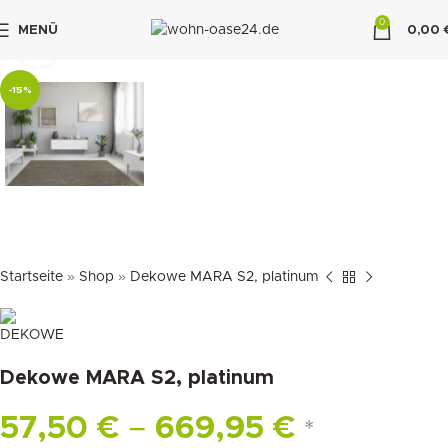
0
MENÜ
0,00
klicken um zu vergrößern
"DUETTE10"
-15%
Startseite
»
Shop
»
Dekowe MARA S2, platinum
Dekowe MARA S2, platinum
57,50
€
–
669,95
€
*