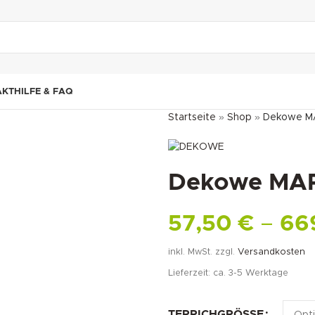
"DUETTE10"
AKT
HILFE & FAQ
Startseite
»
Shop
»
Dekowe M
Dekowe MAR
57,50
€
–
66
inkl. MwSt.
zzgl.
Versandkosten
Lieferzeit:
ca. 3-5 Werktage
TEPPICHGRÖSSE