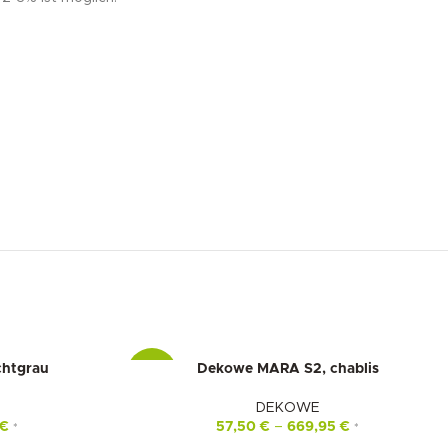
htgrau
Dekowe MARA S2, chablis
-15%
DEKOWE
€
57,50
€
–
669,95
€
*
*