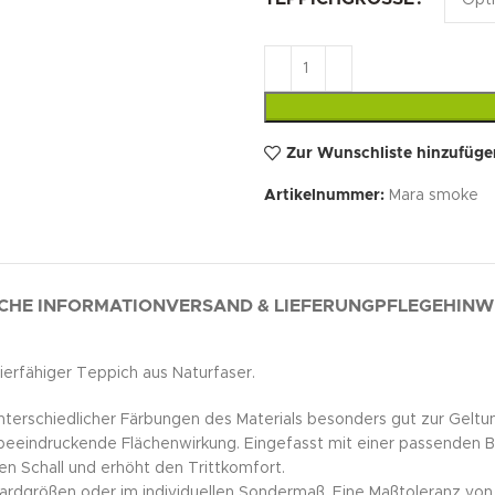
Zur Wunschliste hinzufüge
Artikelnummer:
Mara smoke
CHE INFORMATION
VERSAND & LIEFERUNG
PFLEGEHINW
erfähiger Teppich aus Naturfaser.
nterschiedlicher Färbungen des Materials besonders gut zur Geltu
beeindruckende Flächenwirkung. Eingefasst mit einer passenden Bo
en Schall und erhöht den Trittkomfort.
ardgrößen oder im individuellen Sondermaß. Eine Maßtoleranz von 