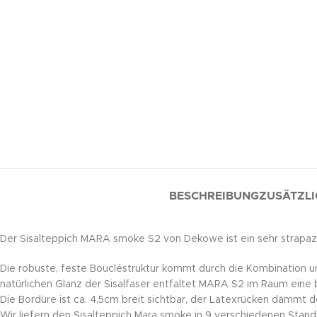
BESCHREIBUNG
ZUSÄTZLI
Der Sisalteppich MARA smoke S2 von Dekowe ist ein sehr strapazi
Die robuste, feste Boucléstruktur kommt durch die Kombination u
natürlichen Glanz der Sisalfaser entfaltet MARA S2 im Raum eine 
Die Bordüre ist ca. 4,5cm breit sichtbar, der Latexrücken dämmt d
Wir liefern den Sisalteppich Mara smoke in 9 verschiedenen Stand