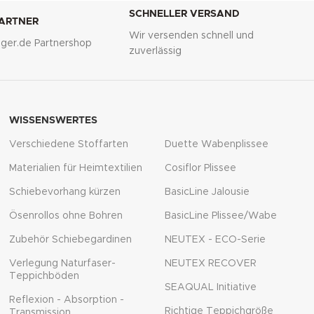
SCHNELLER VERSAND
PARTNER
Wir versenden schnell und
lliger.de Partnershop
zuverlässig
WISSENSWERTES
Verschiedene Stoffarten
Duette Wabenplissee
Materialien für Heimtextilien
Cosiflor Plissee
Schiebevorhang kürzen
BasicLine Jalousie
Ösenrollos ohne Bohren
BasicLine Plissee/Wabe
Zubehör Schiebegardinen
NEUTEX - ECO-Serie
Verlegung Naturfaser-
NEUTEX RECOVER
Teppichböden
SEAQUAL Initiative
Reflexion - Absorption -
Richtige Teppichgröße
Transmission