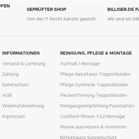
UFEN
GEPRÜFTER SHOP
BILLIGER.DE 
Von der IT Recht Kanzlei geprüft
Wir sind ein bi
g
INFORMATIONEN
REINIGUNG, PFLEGE & MONTAGE
Versand & Lieferung
Aufmaß / Montage
Zahlung
Pflege Naturfaser-Teppichböden
Datenschutz
Pflege Synthetik-Teppichböden
AGB
Fleckentfernung Teppichböden
Widerrufsbelehrung
Reinigungsempfehlung Fussmatten
Impressum
Cosiflor® Plissee VS2 Montage
Plissee ausmessen & montieren
Befestigung Sonnenschutz