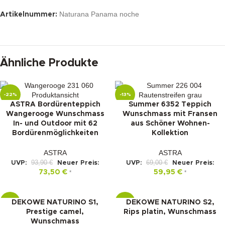
Naturana Panama noche
Artikelnummer:
Ähnliche Produkte
-22%
-13%
ASTRA Bordürenteppich
Summer 6352 Teppich
Wangerooge Wunschmass
Wunschmass mit Fransen
In- und Outdoor mit 62
aus Schöner Wohnen-
Bordürenmöglichkeiten
Kollektion
ASTRA
ASTRA
93,90
€
69,00
€
UVP:
Neuer Preis:
UVP:
Neuer Preis:
73,50
€
59,95
€
*
*
DEKOWE NATURINO S1,
DEKOWE NATURINO S2,
-15%
-10%
Prestige camel,
Rips platin, Wunschmass
Wunschmass