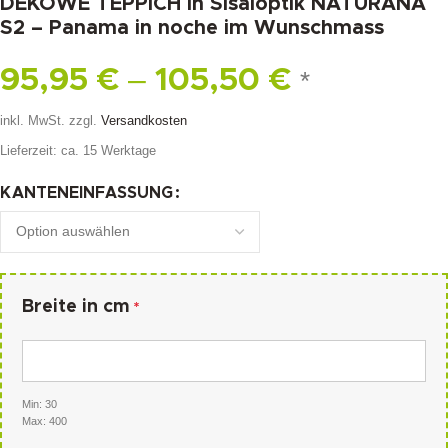
DEKOWE TEPPICH in Sisaloptik NATURANA
S2 – Panama in noche im Wunschmass
–
95,95
€
105,50
€
*
inkl. MwSt.
zzgl.
Versandkosten
Lieferzeit:
ca. 15 Werktage
KANTENEINFASSUNG
Breite in cm
*
Min: 30
Max: 400