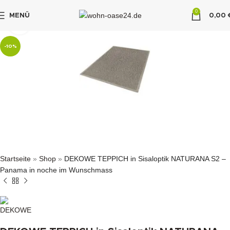
0
MENÜ
0,00
klicken um zu vergrößern
"DUETTE10"
-10%
Startseite
»
Shop
»
DEKOWE TEPPICH in Sisaloptik NATURANA S2 –
Panama in noche im Wunschmass