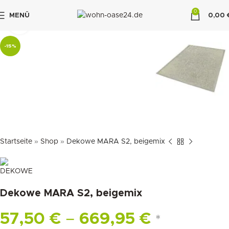
0
MENÜ
0,00
klicken um zu vergrößern
"DUETTE10"
-15%
Startseite
»
Shop
»
Dekowe MARA S2, beigemix
Dekowe MARA S2, beigemix
57,50
€
–
669,95
€
*