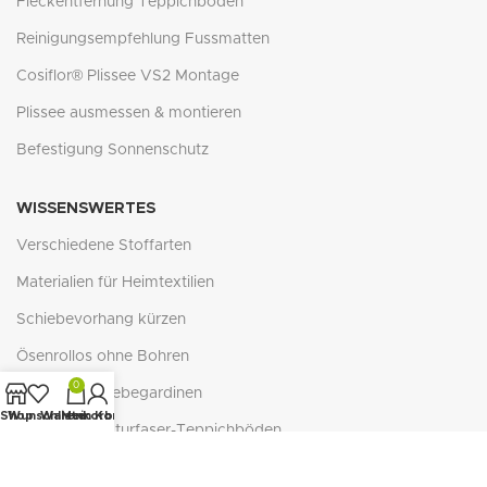
Fleckentfernung Teppichböden
Reinigungsempfehlung Fussmatten
Cosiflor® Plissee VS2 Montage
Plissee ausmessen & montieren
Befestigung Sonnenschutz
WISSENSWERTES
Verschiedene Stoffarten
Materialien für Heimtextilien
Schiebevorhang kürzen
Ösenrollos ohne Bohren
0
Zubehör Schiebegardinen
Shop
Wunschliste
Warenkorb
Mein Konto
Verlegung Naturfaser-Teppichböden
Reflexion - Absorption - Transmission