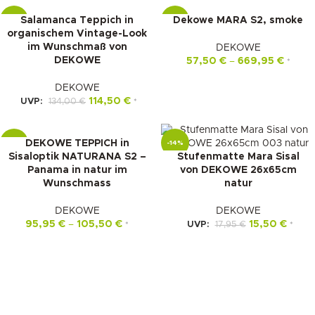
Salamanca Teppich in
Dekowe MARA S2, smoke
-15%
-15%
organischem Vintage-Look
im Wunschmaß von
DEKOWE
DEKOWE
57,50
€
–
669,95
€
*
DEKOWE
114,50
€
UVP:
134,00
€
*
DEKOWE TEPPICH in
-10%
-14%
Sisaloptik NATURANA S2 –
Stufenmatte Mara Sisal
Panama in natur im
von DEKOWE 26x65cm
Wunschmass
natur
DEKOWE
DEKOWE
95,95
€
–
105,50
€
15,50
€
UVP:
17,95
€
*
*