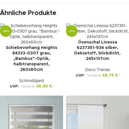
Ähnliche Produkte
-16%
-11%
Ösenschal Linessa
Schiebevorhang Heights
6237351-934 silber,
84333-0307 grau,
Dekostoff, blickdicht,
„Bambus“-Optik,
245x137cm
halbtransparent,
260x60cm
Deco Trends
48,75
€
UVP:
54,95
€
*
Schmidtgard
36,95
€
UVP:
43,99
€
*