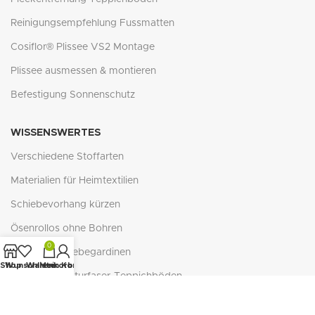
Reinigungsempfehlung Fussmatten
Cosiflor® Plissee VS2 Montage
Plissee ausmessen & montieren
Befestigung Sonnenschutz
WISSENSWERTES
Verschiedene Stoffarten
Materialien für Heimtextilien
Schiebevorhang kürzen
Ösenrollos ohne Bohren
0
Zubehör Schiebegardinen
Shop
Wunschliste
Warenkorb
Mein Konto
Verlegung Naturfaser-Teppichböden
Reflexion - Absorption - Transmission