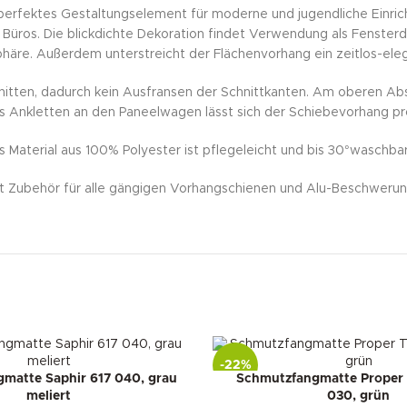
n perfektes Gestaltungselement für moderne und jugendliche Einri
ros. Die blickdichte Dekoration findet Verwendung als Fensterdeko
tsphäre. Außerdem unterstreicht der Flächenvorhang ein zeitlos-e
nitten, dadurch kein Ausfransen der Schnittkanten. Am oberen Abs
es Ankletten an den Paneelwagen lässt sich der Schiebevorhang p
Material aus 100% Polyester ist pflegeleicht und bis 30°waschbar
 Zubehör für alle gängigen Vorhangschienen und Alu-Beschwerung
-22%
matte Saphir 617 040, grau
Schmutzfangmatte Proper 
meliert
030, grün