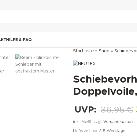
"DUETTE10"
AKT
HILFE & FAQ
Startseite
»
Shop
»
Schiebevo
Schiebevor
Doppelvoile
UVP:
36,95
€
inkl. MwSt.
zzgl.
Versandkosten
Lieferzeit:
ca. 3-5 Werktage