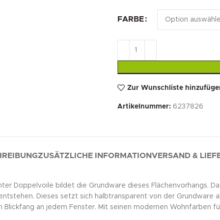
FARBE
Zur Wunschliste hinzufüge
Artikelnummer:
6237826
HREIBUNG
ZUSÄTZLICHE INFORMATION
VERSAND & LIE
ichter Doppelvoile bildet die Grundware dieses Flächenvorhangs. D
er entstehen. Dieses setzt sich halbtransparent von der Grundware
 Blickfang an jedem Fenster. Mit seinen modernen Wohnfarben fügt 