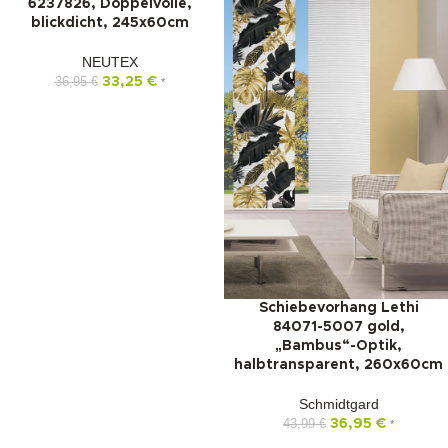
6237826, Doppelvoile,
blickdicht, 245x60cm
NEUTEX
36,95
€
33,25
€
*
Schiebevorhang Lethi
84071-5007 gold,
„Bambus“-Optik,
halbtransparent, 260x60cm
Schmidtgard
43,99
€
36,95
€
*