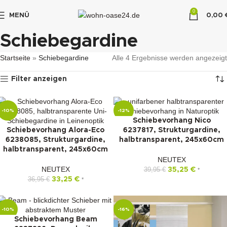
0
MENÜ
0,00
"DUETTE10"
Schiebegardine
Startseite
»
Schiebegardine
Alle 4 Ergebnisse werden angezeigt
Filter anzeigen
-10%
-12%
Schiebevorhang Nico
Schiebevorhang Alora-Eco
6237817, Strukturgardine,
6238085, Strukturgardine,
halbtransparent, 245x60cm
halbtransparent, 245x60cm
NEUTEX
NEUTEX
39,95
€
35,25
€
*
36,95
€
33,25
€
*
-10%
-16%
Schiebevorhang Beam