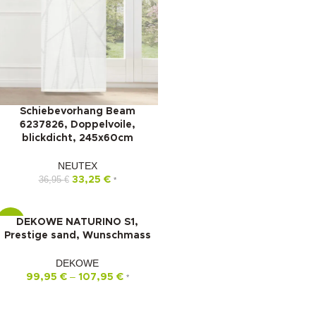
Schiebevorhang Beam
6237826, Doppelvoile,
blickdicht, 245x60cm
NEUTEX
36,95
€
33,25
€
*
DEKOWE NATURINO S1,
-15%
Prestige sand, Wunschmass
DEKOWE
–
99,95
€
107,95
€
*