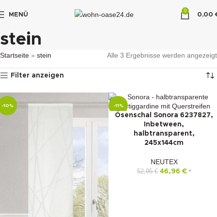
0
MENÜ
0,00
"DUETTE10"
stein
Startseite
»
stein
Alle 3 Ergebnisse werden angezeigt
Filter anzeigen
-10%
-11%
Ösenschal Sonora 6237827,
Inbetween,
halbtransparent,
245x144cm
NEUTEX
52,95
€
46,96
€
*