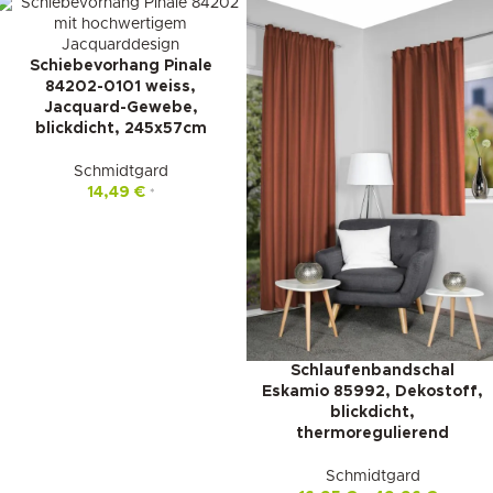
Schiebevorhang Pinale
84202-0101 weiss,
Jacquard-Gewebe,
blickdicht, 245x57cm
Schmidtgard
14,49
€
*
Schlaufenbandschal
Eskamio 85992, Dekostoff,
blickdicht,
thermoregulierend
Schmidtgard