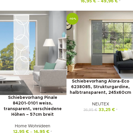
16,95
€
–
49,96
€
*
-10%
Schiebevorhang Alora-Eco
6238085, Strukturgardine,
halbtransparent, 245x60cm
Schiebevorhang Pinale
84201-0101 weiss,
NEUTEX
transparent, verschiedene
33,25
€
36,95
€
*
Höhen – 57cm breit
Home Wohnideen
12,95
€
–
14,95
€
*