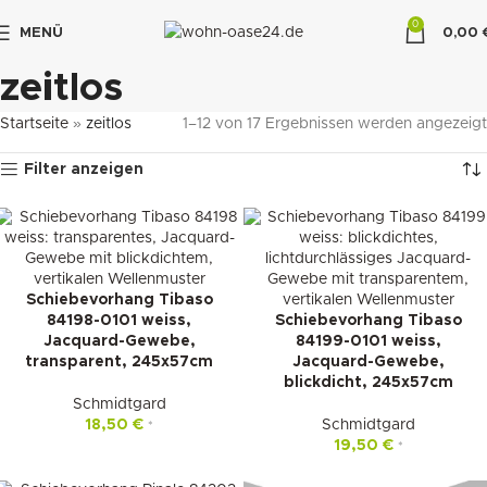
0
MENÜ
0,00
"DUETTE10"
zeitlos
Startseite
»
zeitlos
1–12 von 17 Ergebnissen werden angezeigt
Filter anzeigen
Schiebevorhang Tibaso
84198-0101 weiss,
Schiebevorhang Tibaso
Jacquard-Gewebe,
84199-0101 weiss,
transparent, 245x57cm
Jacquard-Gewebe,
blickdicht, 245x57cm
Schmidtgard
18,50
€
Schmidtgard
*
19,50
€
*