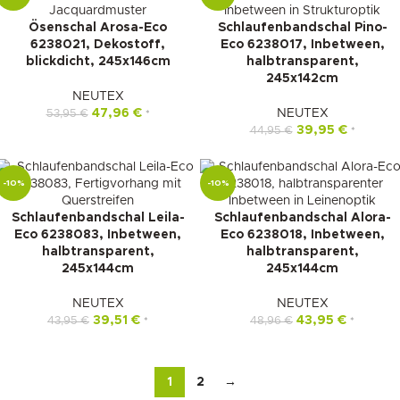
Ösenschal Arosa-Eco
Schlaufenbandschal Pino-
6238021, Dekostoff,
Eco 6238017, Inbetween,
blickdicht, 245x146cm
halbtransparent,
245x142cm
NEUTEX
47,96
€
NEUTEX
53,95
€
*
39,95
€
44,95
€
*
-10%
-10%
Schlaufenbandschal Leila-
Schlaufenbandschal Alora-
Eco 6238083, Inbetween,
Eco 6238018, Inbetween,
halbtransparent,
halbtransparent,
245x144cm
245x144cm
NEUTEX
NEUTEX
39,51
€
43,95
€
43,95
€
48,96
€
*
*
1
2
→