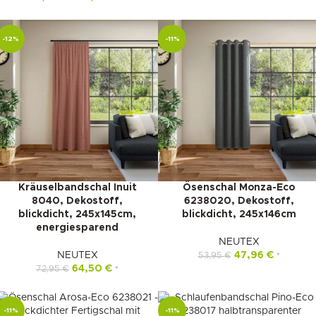
-12%
-11%
Kräuselbandschal Inuit
Ösenschal Monza-Eco
8040, Dekostoff,
6238020, Dekostoff,
blickdicht, 245x145cm,
blickdicht, 245x146cm
energiesparend
NEUTEX
NEUTEX
47,96
€
53,95
€
*
64,50
€
72,95
€
*
-11%
-11%