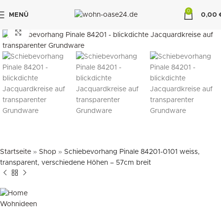
0
MENÜ
0,00
"DUETTE10"
klicken um zu vergrößern
Startseite
»
Shop
»
Schiebevorhang Pinale 84201-0101 weiss,
transparent, verschiedene Höhen – 57cm breit