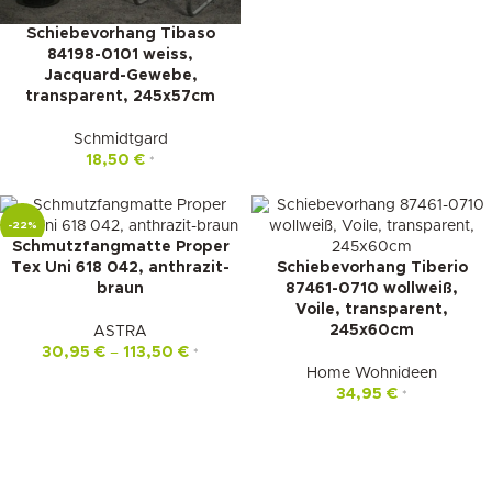
Schiebevorhang Tibaso
84198-0101 weiss,
Jacquard-Gewebe,
transparent, 245x57cm
Schmidtgard
18,50
€
*
-22%
Schmutzfangmatte Proper
Tex Uni 618 042, anthrazit-
Schiebevorhang Tiberio
braun
87461-0710 wollweiß,
Voile, transparent,
245x60cm
ASTRA
30,95
€
–
113,50
€
*
Home Wohnideen
34,95
€
*