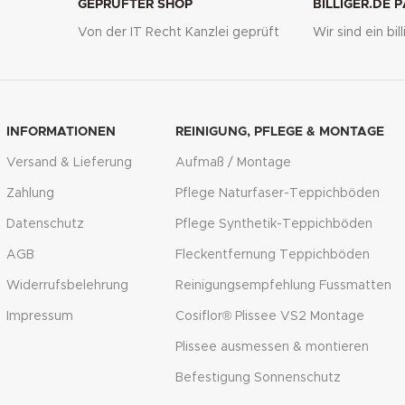
GEPRÜFTER SHOP
BILLIGER.DE 
Von der IT Recht Kanzlei geprüft
Wir sind ein bi
g
INFORMATIONEN
REINIGUNG, PFLEGE & MONTAGE
Versand & Lieferung
Aufmaß / Montage
Zahlung
Pflege Naturfaser-Teppichböden
Datenschutz
Pflege Synthetik-Teppichböden
AGB
Fleckentfernung Teppichböden
Widerrufsbelehrung
Reinigungsempfehlung Fussmatten
Impressum
Cosiflor® Plissee VS2 Montage
Plissee ausmessen & montieren
Befestigung Sonnenschutz