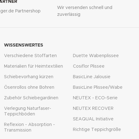
PARTNER
Wir versenden schnell und
lliger.de Partnershop
zuverlässig
WISSENSWERTES
Verschiedene Stoffarten
Duette Wabenplissee
Materialien für Heimtextilien
Cosiflor Plissee
Schiebevorhang kürzen
BasicLine Jalousie
Ösenrollos ohne Bohren
BasicLine Plissee/Wabe
Zubehör Schiebegardinen
NEUTEX - ECO-Serie
Verlegung Naturfaser-
NEUTEX RECOVER
Teppichböden
SEAQUAL Initiative
Reflexion - Absorption -
Richtige Teppichgröße
Transmission