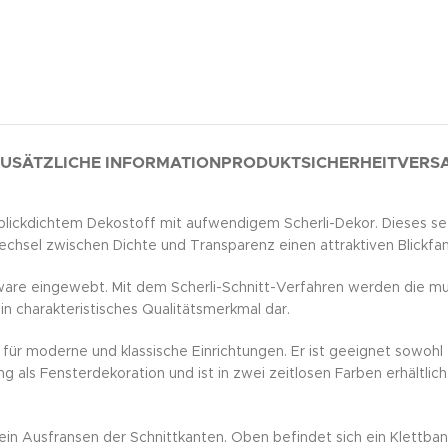
USÄTZLICHE INFORMATION
PRODUKTSICHERHEIT
VERSA
blickdichtem Dekostoff mit aufwendigem Scherli-Dekor. Dieses se
echsel zwischen Dichte und Transparenz einen attraktiven Blickfa
dware eingewebt. Mit dem Scherli-Schnitt-Verfahren werden die 
 charakteristisches Qualitätsmerkmal dar.
 für moderne und klassische Einrichtungen. Er ist geeignet sowoh
g als Fensterdekoration und ist in zwei zeitlosen Farben erhältli
ein Ausfransen der Schnittkanten. Oben befindet sich ein Klettban