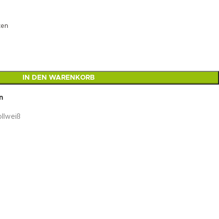
ten
IN DEN WARENKORB
n
llweiß