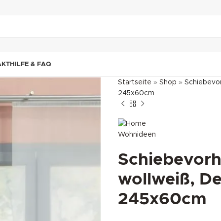
"DUETTE10"
AKT
HILFE & FAQ
Startseite
»
Shop
»
Schiebevor
245x60cm
Schiebevorh
wollweiß, De
245x60cm