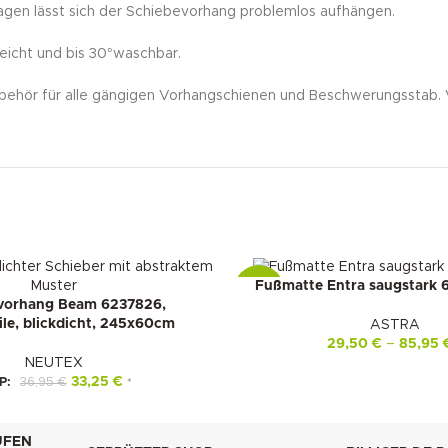
gen lässt sich der Schiebevorhang problemlos aufhängen.
eicht und bis 30°waschbar.
ehör für alle gängigen Vorhangschienen und Beschwerungsstab. V
Fußmatte Entra saugstark 
-22%
vorhang Beam 6237826,
le, blickdicht, 245x60cm
ASTRA
29,50
€
–
85,95
NEUTEX
33,25
€
P:
36,95
€
*
UFEN