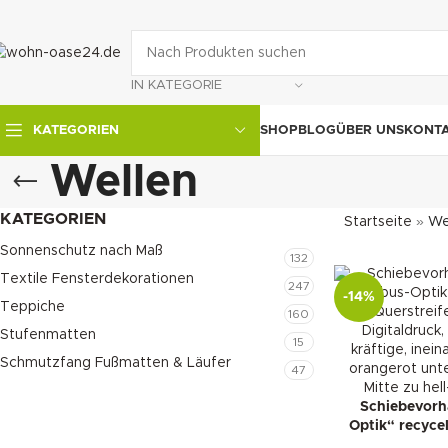
IN KATEGORIE
SHOP
BLOG
ÜBER UNS
KONT
KATEGORIEN
Wellen
KATEGORIEN
Startseite
»
We
Sonnenschutz nach Maß
132
Textile Fensterdekorationen
247
-14%
Teppiche
160
Stufenmatten
15
Schmutzfang Fußmatten & Läufer
47
Schiebevorh
Optik“ recyce