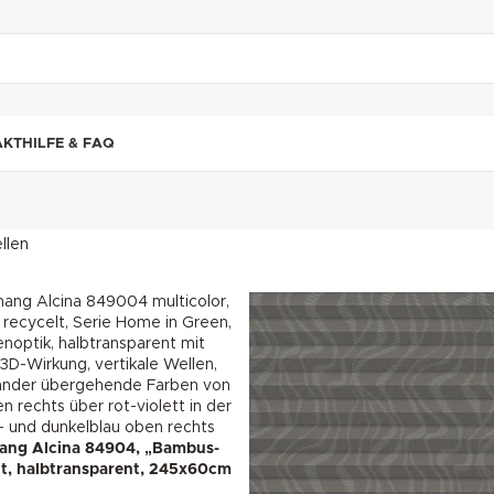
"DUETTE10"
AKT
HILFE & FAQ
llen
ang Alcina 84904, „Bambus-
lt, halbtransparent, 245x60cm