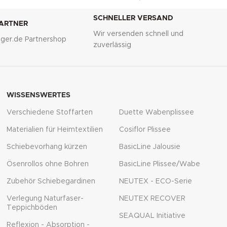
SCHNELLER VERSAND
PARTNER
Wir versenden schnell und
lliger.de Partnershop
zuverlässig
WISSENSWERTES
Verschiedene Stoffarten
Duette Wabenplissee
Materialien für Heimtextilien
Cosiflor Plissee
Schiebevorhang kürzen
BasicLine Jalousie
Ösenrollos ohne Bohren
BasicLine Plissee/Wabe
Zubehör Schiebegardinen
NEUTEX - ECO-Serie
Verlegung Naturfaser-
NEUTEX RECOVER
Teppichböden
SEAQUAL Initiative
Reflexion - Absorption -