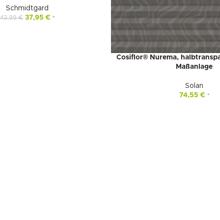
Schmidtgard
37,95
€
43,99
€
*
Cosiflor® Nurema, halbtranspa
Maßanlage
Solan
74,55
€
*