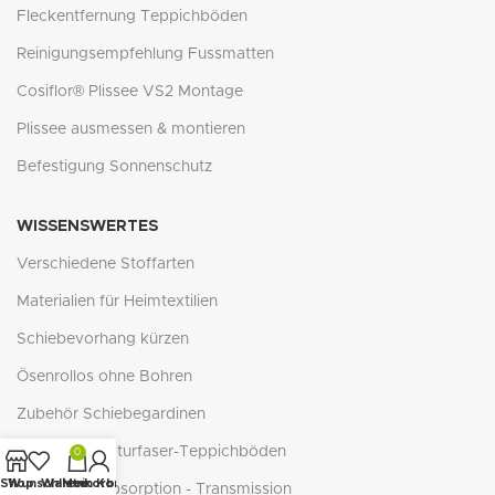
Fleckentfernung Teppichböden
Reinigungsempfehlung Fussmatten
Cosiflor® Plissee VS2 Montage
Plissee ausmessen & montieren
Befestigung Sonnenschutz
WISSENSWERTES
Verschiedene Stoffarten
Materialien für Heimtextilien
Schiebevorhang kürzen
Ösenrollos ohne Bohren
Zubehör Schiebegardinen
Verlegung Naturfaser-Teppichböden
0
Shop
Wunschliste
Warenkorb
Mein Konto
Reflexion - Absorption - Transmission