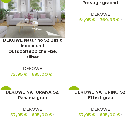
Prestige graphit
DEKOWE
61,95
€
–
769,95
€
*
DEKOWE Naturino S2 Basic
Indoor und
Outdoorteppiche Fbe.
silber
DEKOWE
72,95
€
–
635,00
€
*
DEKOWE NATURANA S2,
DEKOWE NATURINO S2,
-16%
-16%
Panama grau
Effekt grau
DEKOWE
DEKOWE
57,95
€
–
635,00
€
57,95
€
–
635,00
€
*
*