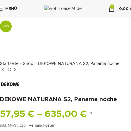
0
MENÜ
0,00
klicken um zu vergrößern
"DUETTE10"
-16%
Startseite
»
Shop
»
DEKOWE NATURANA S2, Panama noche
DEKOWE NATURANA S2, Panama noche
57,95
€
–
635,00
€
*
inkl. MwSt.
zzgl.
Versandkosten