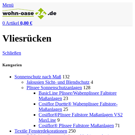
Menü
0
Artikel
0,00
€
Vliesrücken
Schließen
Kategorien
Sonnenschutz nach Maß
132
Jalousien Sicht- und Blendschutz
4
Plissee Sonnenschutzanlagen
128
BasicLine Plissee/Wabenplissee Faltstore
Maßanlagen
23
Cosiflor Duette® Wabenplissee Faltstore-
Maßanlagen
25
Cosiflor®Plissee Faltstore Maßanlagen VS2
MaxLine
9
Cosiflor® Plissee Faltstore Maßanlagen
71
Textile Fensterdekorationen
250