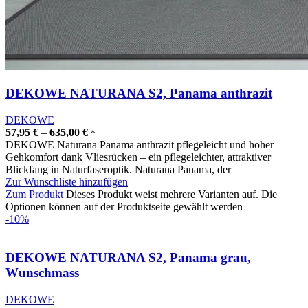
DEKOWE NATURANA S2, Panama anthrazit
DEKOWE
57,95
€
–
635,00
€
*
DEKOWE Naturana Panama anthrazit pflegeleicht und hoher
Gehkomfort dank Vliesrücken – ein pflegeleichter, attraktiver
Blickfang in Naturfaseroptik. Naturana Panama, der
Zur Wunschliste hinzufügen
Zum Produkt
Dieses Produkt weist mehrere Varianten auf. Die
Optionen können auf der Produktseite gewählt werden
-10%
DEKOWE NATURANA S2, Panama grau,
Wunschmass
DEKOWE