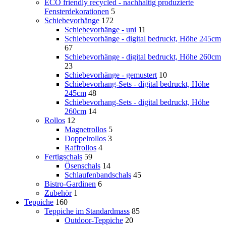
ECO friendly recycled - nachhaltig produzierte
Fensterdekorationen
5
Schiebevorhänge
172
Schiebevorhänge - uni
11
Schiebevorhänge - digital bedruckt, Höhe 245cm
67
Schiebevorhänge - digital bedruckt, Höhe 260cm
23
Schiebevorhänge - gemustert
10
Schiebevorhang-Sets - digital bedruckt, Höhe
245cm
48
Schiebevorhang-Sets - digital bedruckt, Höhe
260cm
14
Rollos
12
Magnetrollos
5
Doppelrollos
3
Raffrollos
4
Fertigschals
59
Ösenschals
14
Schlaufenbandschals
45
Bistro-Gardinen
6
Zubehör
1
Teppiche
160
Teppiche im Standardmass
85
Outdoor-Teppiche
20