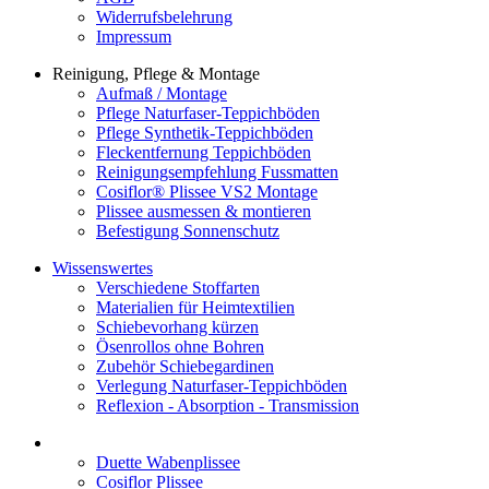
Widerrufsbelehrung
Impressum
Reinigung, Pflege & Montage
Aufmaß / Montage
Pflege Naturfaser-Teppichböden
Pflege Synthetik-Teppichböden
Fleckentfernung Teppichböden
Reinigungsempfehlung Fussmatten
Cosiflor® Plissee VS2 Montage
Plissee ausmessen & montieren
Befestigung Sonnenschutz
Wissenswertes
Verschiedene Stoffarten
Materialien für Heimtextilien
Schiebevorhang kürzen
Ösenrollos ohne Bohren
Zubehör Schiebegardinen
Verlegung Naturfaser-Teppichböden
Reflexion - Absorption - Transmission
Duette Wabenplissee
Cosiflor Plissee