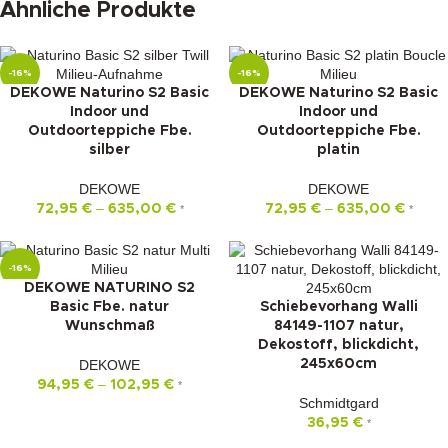
Ähnliche Produkte
-16%
-16%
DEKOWE Naturino S2 Basic
DEKOWE Naturino S2 Basic
Indoor und
Indoor und
Outdoorteppiche Fbe.
Outdoorteppiche Fbe.
silber
platin
DEKOWE
DEKOWE
–
–
72,95
€
635,00
€
72,95
€
635,00
€
*
*
-16%
DEKOWE NATURINO S2
Basic Fbe. natur
Schiebevorhang Walli
Wunschmaß
84149-1107 natur,
Dekostoff, blickdicht,
DEKOWE
245x60cm
–
94,95
€
102,95
€
*
Schmidtgard
36,95
€
*