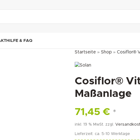
"DUETTE10"
AKT
HILFE & FAQ
Startseite
»
Shop
»
Cosiflor® V
Cosiflor® Vi
Maßanlage
71,45
€
*
inkl. 19 % MwSt.
zzgl.
Versandkos
Lieferzeit:
ca. 5-10 Werktage