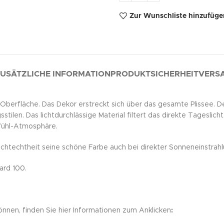
Zur Wunschliste hinzufüge
USÄTZLICHE INFORMATION
PRODUKTSICHERHEIT
VERSA
 Oberfläche. Das Dekor erstreckt sich über das gesamte Plissee. D
ilen. Das lichtdurchlässige Material filtert das direkte Tageslicht 
fühl-Atmosphäre.
htechtheit seine schöne Farbe auch bei direkter Sonneneinstrahlung
ard 100.
önnen, finden Sie hier Informationen zum Anklicken
: