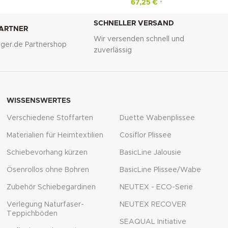
67,25
€
*
SCHNELLER VERSAND
PARTNER
Wir versenden schnell und
lliger.de Partnershop
zuverlässig
WISSENSWERTES
Verschiedene Stoffarten
Duette Wabenplissee
Materialien für Heimtextilien
Cosiflor Plissee
Schiebevorhang kürzen
BasicLine Jalousie
Ösenrollos ohne Bohren
BasicLine Plissee/Wabe
Zubehör Schiebegardinen
NEUTEX - ECO-Serie
Verlegung Naturfaser-
NEUTEX RECOVER
Teppichböden
SEAQUAL Initiative