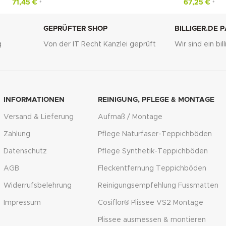
71,45
€
67,25
€
*
*
GEPRÜFTER SHOP
BILLIGER.DE 
g
Von der IT Recht Kanzlei geprüft
Wir sind ein bi
INFORMATIONEN
REINIGUNG, PFLEGE & MONTAGE
Versand & Lieferung
Aufmaß / Montage
Zahlung
Pflege Naturfaser-Teppichböden
Datenschutz
Pflege Synthetik-Teppichböden
AGB
Fleckentfernung Teppichböden
Widerrufsbelehrung
Reinigungsempfehlung Fussmatten
Impressum
Cosiflor® Plissee VS2 Montage
Plissee ausmessen & montieren