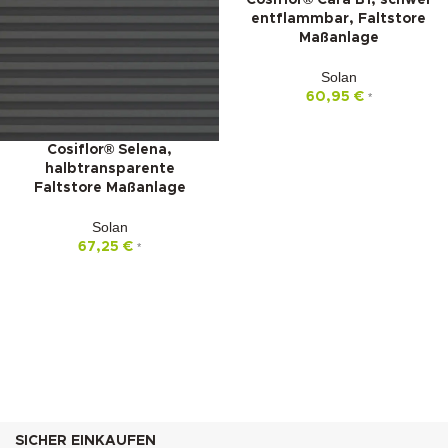
Cosiflor® Cara B1, schwer
entflammbar, Faltstore
Maßanlage
Solan
60,95
€
*
Cosiflor® Selena,
halbtransparente
Faltstore Maßanlage
Solan
67,25
€
*
SICHER EINKAUFEN