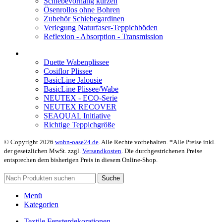
Schiebevorhang kürzen
Ösenrollos ohne Bohren
Zubehör Schiebegardinen
Verlegung Naturfaser-Teppichböden
Reflexion - Absorption - Transmission
Duette Wabenplissee
Cosiflor Plissee
BasicLine Jalousie
BasicLine Plissee/Wabe
NEUTEX - ECO-Serie
NEUTEX RECOVER
SEAQUAL Initiative
Richtige Teppichgröße
© Copyright 2026
wohn-oase24.de
. Alle Rechte vorbehalten. *Alle Preise inkl.
der gesetzlichen MwSt. zzgl.
Versandkosten
. Die durchgestrichenen Preise
entsprechen dem bisherigen Preis in diesem Online-Shop.
Suche
Menü
Kategorien
Textile Fensterdekorationen