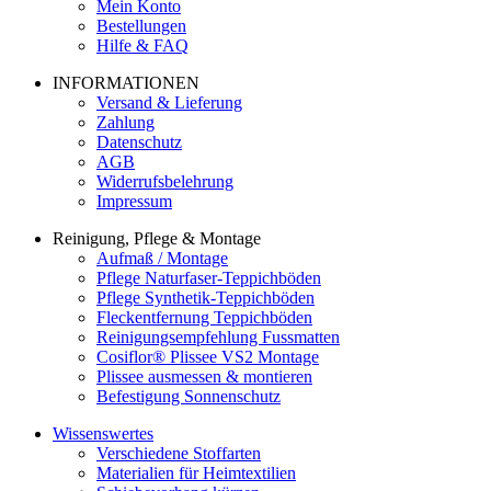
Mein Konto
Bestellungen
Hilfe & FAQ
INFORMATIONEN
Versand & Lieferung
Zahlung
Datenschutz
AGB
Widerrufsbelehrung
Impressum
Reinigung, Pflege & Montage
Aufmaß / Montage
Pflege Naturfaser-Teppichböden
Pflege Synthetik-Teppichböden
Fleckentfernung Teppichböden
Reinigungsempfehlung Fussmatten
Cosiflor® Plissee VS2 Montage
Plissee ausmessen & montieren
Befestigung Sonnenschutz
Wissenswertes
Verschiedene Stoffarten
Materialien für Heimtextilien