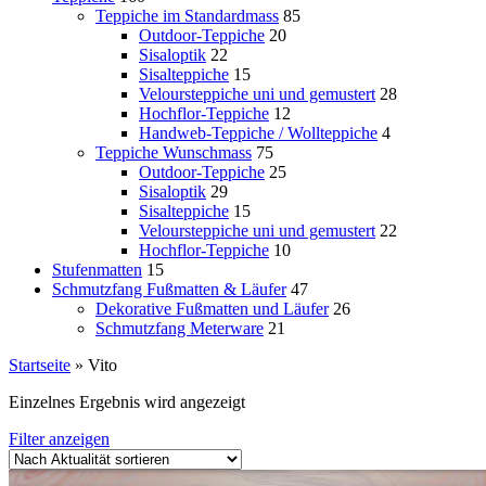
Teppiche im Standardmass
85
Outdoor-Teppiche
20
Sisaloptik
22
Sisalteppiche
15
Veloursteppiche uni und gemustert
28
Hochflor-Teppiche
12
Handweb-Teppiche / Wollteppiche
4
Teppiche Wunschmass
75
Outdoor-Teppiche
25
Sisaloptik
29
Sisalteppiche
15
Veloursteppiche uni und gemustert
22
Hochflor-Teppiche
10
Stufenmatten
15
Schmutzfang Fußmatten & Läufer
47
Dekorative Fußmatten und Läufer
26
Schmutzfang Meterware
21
Startseite
»
Vito
Einzelnes Ergebnis wird angezeigt
Filter anzeigen