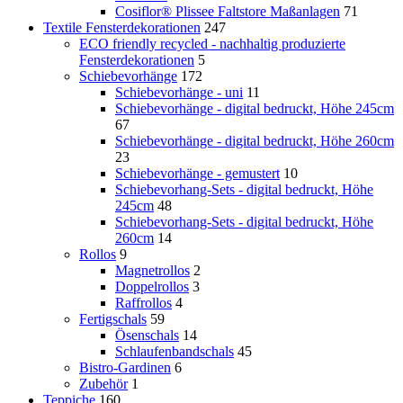
Cosiflor® Plissee Faltstore Maßanlagen
71
Textile Fensterdekorationen
247
ECO friendly recycled - nachhaltig produzierte
Fensterdekorationen
5
Schiebevorhänge
172
Schiebevorhänge - uni
11
Schiebevorhänge - digital bedruckt, Höhe 245cm
67
Schiebevorhänge - digital bedruckt, Höhe 260cm
23
Schiebevorhänge - gemustert
10
Schiebevorhang-Sets - digital bedruckt, Höhe
245cm
48
Schiebevorhang-Sets - digital bedruckt, Höhe
260cm
14
Rollos
9
Magnetrollos
2
Doppelrollos
3
Raffrollos
4
Fertigschals
59
Ösenschals
14
Schlaufenbandschals
45
Bistro-Gardinen
6
Zubehör
1
Teppiche
160